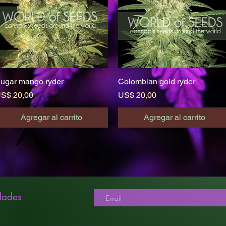
ugar mango ryder
Vista rápida
Colombian gold ryder
Vista rápida
recio
Precio
S$ 20,00
US$ 20,00
Agregar al carrito
Agregar al carrito
dades