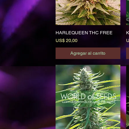
HARLEQUEEN THC FREE
Vista rápida
Precio
P
US$ 20,00
U
Agregar al carrito