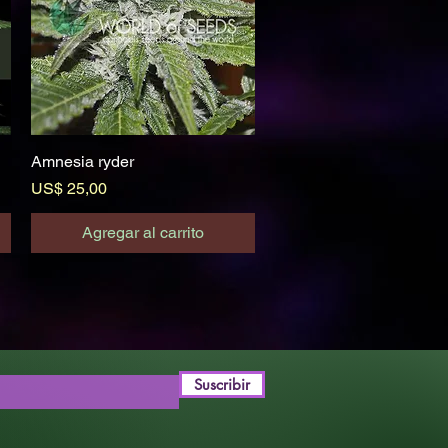
Amnesia ryder
Vista rápida
Precio
US$ 25,00
Agregar al carrito
Suscribir