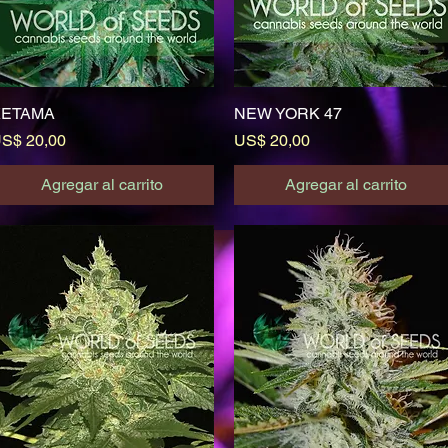
KETAMA
Vista rápida
NEW YORK 47
Vista rápida
recio
Precio
S$ 20,00
US$ 20,00
Agregar al carrito
Agregar al carrito