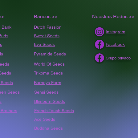
>>
Bancos >>
Nuestras Redes >>
 Bank
Dutch Passion
Instagram
Buds
Sweet Seeds
s
Eva Seeds
Facebook
ds
Pyramide Seeds
Grupo privado
Seeds
World Of Seeds
 Seeds
Trikoma Seeds
t
Seeds
Barneys Farm
een Seeds
Sensi Seeds
a
Blimburn Seeds
Brothers
French Touch Seeds
Ace Seeds
Buddha Seeds