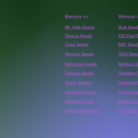
Bancos >>
Bancos 
Mr. Hide Seeds
Bulk
Seed
Domus Seeds
420 Fast 
Duke Seeds
BSF Seed
Nirvana Seeds
GEA See
Kannabia Seeds
Medical 
Delicius Seeds
Paradise
Super Strains
Humbold
SeedsStrockers
Royal Qu
Rippers Seeds
Black Tun
Shaman Genetics
The Kush 