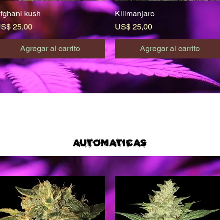
fghani kush
Vista rápida
Kilimanjaro
Vista rápida
recio
Precio
S$ 25,00
US$ 25,00
Agregar al carrito
Agregar al carrito
automaticas