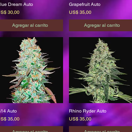
lue Dream Auto
Vista rápida
Grapefruit Auto
Vista rápida
recio
Precio
S$ 30,00
US$ 35,00
Agregar al carrito
Agregar al carrito
14 Auto
Vista rápida
Rhino Ryder Auto
Vista rápida
recio
Precio
S$ 35,00
US$ 35,00
Agregar al carrito
Agregar al carrito