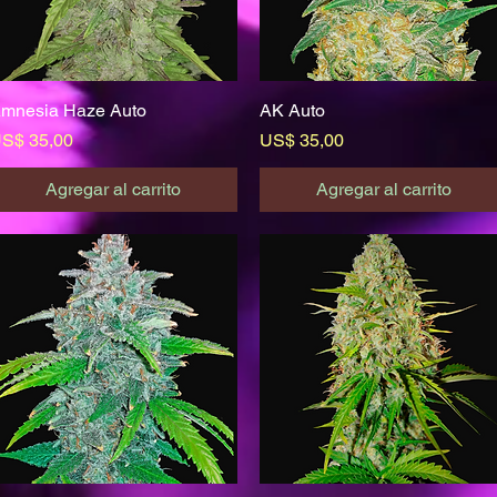
mnesia Haze Auto
Vista rápida
AK Auto
Vista rápida
recio
Precio
S$ 35,00
US$ 35,00
Agregar al carrito
Agregar al carrito