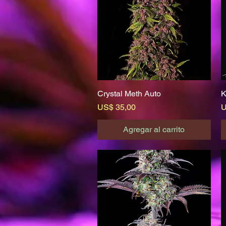
Crystal Meth Auto
Vista rápida
K
Precio
P
US$ 35,00
U
Agregar al carrito