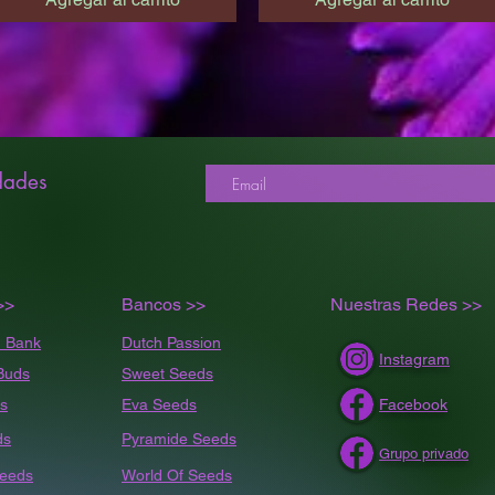
dades
>>
Bancos >>
Nuestras Redes >>
 Bank
Dutch Passion
Instagram
Buds
Sweet Seeds
s
Eva Seeds
Facebook
ds
Pyramide Seeds
Grupo privado
Seeds
World Of Seeds