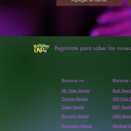
Registrate para saber las nove
Bancos >>
Bancos 
Mr. Hide Seeds
Bulk
Seed
Domus Seeds
420 Fast 
Duke Seeds
BSF Seed
Nirvana Seeds
GEA See
Kannabia Seeds
Medical 