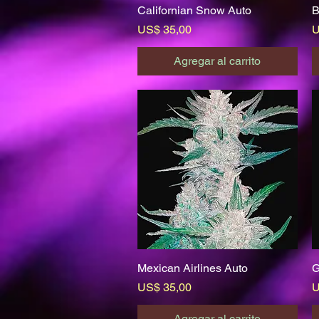
Californian Snow Auto
Vista rápida
B
Precio
P
US$ 35,00
U
Agregar al carrito
Mexican Airlines Auto
Vista rápida
G
Precio
P
US$ 35,00
U
Agregar al carrito