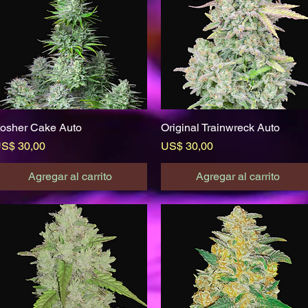
osher Cake Auto
Vista rápida
Original Trainwreck Auto
Vista rápida
recio
Precio
S$ 30,00
US$ 30,00
Agregar al carrito
Agregar al carrito