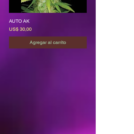
AUTO AK
Precio
US$ 30,00
Agregar al carrito