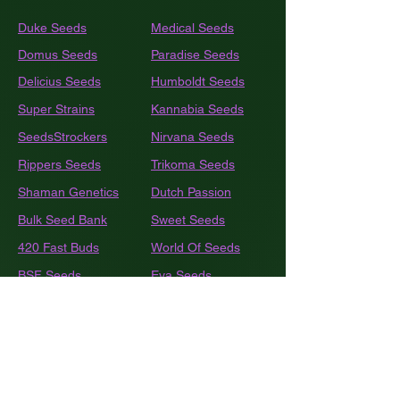
Duke Seeds
Medical Seeds
Domus Seeds
Paradise Seeds
Delicius Seeds
Humboldt
Seeds
Super Strains
Kannabia Seeds
SeedsStrockers
Nirvana Seeds
Rippers Seeds
Trikoma Seeds
Shaman Genetics
Dutch Passion
Bulk
Seed Bank
Sweet Seeds
420 Fast Buds
World Of Seeds
BSF Seeds
Eva Seeds
GEA Seeds
Black Tuna
Royal Queen Seeds
Barneys Farm
French Touch Seeds
Pyramide Seeds
Ace Seeds
The Kush Brothers