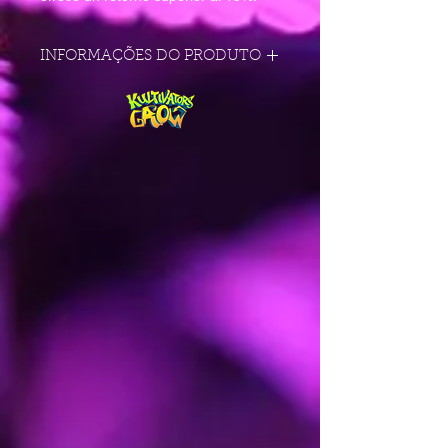
INFORMAÇÕES DO PRODUTO
CRUCE: Skittlez x Afghan
SABOR: Gominolas con Kush
INTERIOR: 2 sem. Crecimiento luz
CFL 8 sem. Floración Sodio
EXTERIOR: Principios de otoño
PRODUCCIÓN: 600gr x m2
PREDOMINANCIA: INDICA