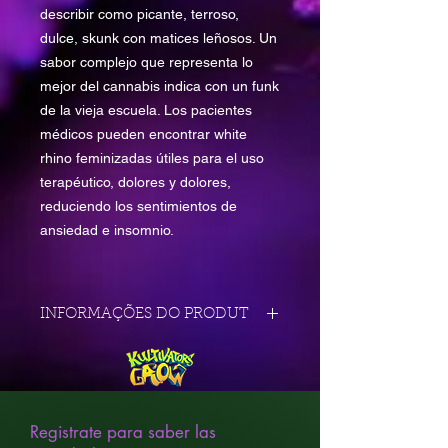
describir como picante, terroso,
dulce, skunk con matices leñosos. Un
sabor complejo que representa lo
mejor del cannabis indica con un funk
de la vieja escuela. Los pacientes
médicos pueden encontrar white
rhino feminizadas útiles para el uso
terapéutico, dolores y dolores,
reduciendo los sentimientos de
ansiedad e insomnio.
INFORMAÇÕES DO PRODUT
padres
Esta cepa es un cruce
entre
White Widow x
Maple Leaf Indica
.
Registrate para saber las