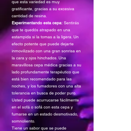
que esta variedad es muy
gratificante, gracias a su excesiva
cantidad de resina.
Experimentando esta cepa:
Sentirás
que te quedós atrapado en una
estampida si la tomas a la ligera. Un
efecto potente que puede dejarte
inmovilizado con una gran sonrisa en
la cara y ojos hinchados. Una
maravillosa cepa médica gracias a su
lado profundamente terapéutico que
está bien recomendado para las
noches, y los fumadores con una alta
tolerancia en busca de poder puro.
Usted puede acurrucarse fácilmente
en el sofá o sofá con esta cepa y
fumarse en un estado desmotivado,
somnoliento.
Tiene un sabor que se puede