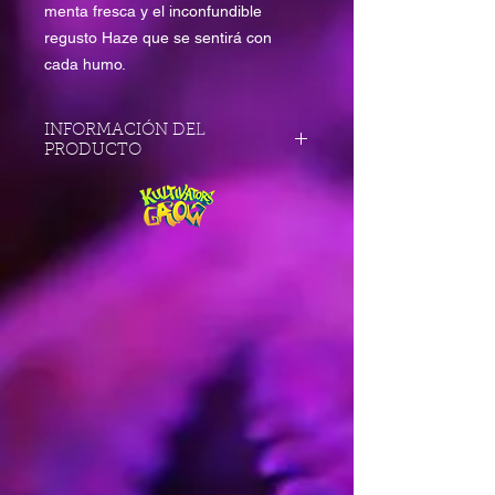
menta fresca y el inconfundible
regusto Haze que se sentirá con
cada humo.
INFORMACIÓN DEL
PRODUCTO
Cannabis
Sativa 90% - Indica 10%
Genética: Bruce Banner X Super
Silver Haze
THC: 23-28% CBD: 0,1
Efecto: Energizante.
Aroma : Menta
Peso
Cosecha Interior : 500-700gr./m2
Cosecha Exterior : 700gr.-1kg./planta
Floración
62/70 días, fin de octubre