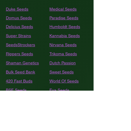
Duke Seeds
Medical Seeds
Domus Seeds
Paradise Seeds
Delicius Seeds
Humboldt
Seeds
Super Strains
Kannabia Seeds
SeedsStrockers
Nirvana Seeds
Rippers Seeds
Trikoma Seeds
Shaman Genetics
Dutch Passion
Bulk
Seed Bank
Sweet Seeds
420 Fast Buds
World Of Seeds
BSF Seeds
Eva Seeds
GEA Seeds
Black Tuna
Royal Queen Seeds
Barneys Farm
French Touch Seeds
Pyramide Seeds
Ace Seeds
The Kush Brothers