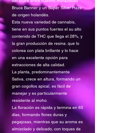
del cruce entre nuestro maravilloso
Bruce Banner y un Super Silver Haze
de origen holandés.
Esta nueva variedad de cannabis,
tiene en sus puntos fuertes el su alto
contenido de THC que llega el 28%, y
la gran producción de resina. que lo
colorea con plata brillante y lo hace
en una excelente opción para
extracciones de alta calidad.
La planta, predominantemente
Sativa, crece en altura, formando un
gran cogollos apical, es fácil de
manejar y es particularmente
resistente al moho.
La floración es rápida y termina en 65
días, formando flores duras y
pegajosas, mientras que su aroma es
almizclado y delicado, con toques de