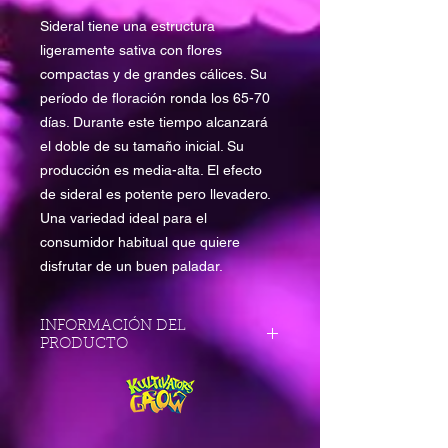
Sideral tiene una estructura
ligeramente sativa con flores
compactas y de grandes cálices. Su
período de floración ronda los 65-70
días. Durante este tiempo alcanzará
el doble de su tamaño inicial. Su
producción es media-alta. El efecto
de sideral es potente pero llevadero.
Una variedad ideal para el
consumidor habitual que quiere
disfrutar de un buen paladar.
INFORMACIÓN DEL
PRODUCTO
TIPO DE PLANTA
Sativa dominante
DÍAS DE FLORACIÓN INTERIOR
60 a 70 días