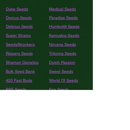
Duke Seeds
Medical Seeds
Domus Seeds
Paradise Seeds
Delicius Seeds
Humboldt
Seeds
Super Strains
Kannabia Seeds
SeedsStrockers
Nirvana Seeds
Rippers Seeds
Trikoma Seeds
Shaman Genetics
Dutch Passion
Bulk
Seed Bank
Sweet Seeds
420 Fast Buds
World Of Seeds
BSF Seeds
Eva Seeds
GEA Seeds
Black Tuna
Royal Queen Seeds
Barneys Farm
French Touch Seeds
Pyramide Seeds
Ace Seeds
The Kush Brothers