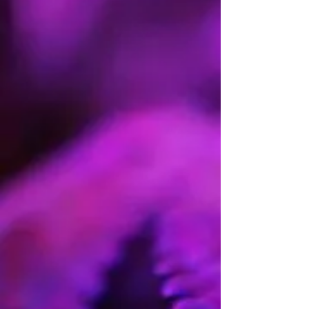
FLORACIÓN EXTERIOR
Octubre
PRODUCCIÓN
Alta
EFECTO
Fuerte
SABOR
Afrutada
Sideral es uno de nuestros primeros
trabajos el cual utilizamos
posteriormente para desarrollar
Zombie Kush. Un antiguo clon de
Lavender Kush fue polinizado por
nuestra brillante Amnesia. El objetivo
era conseguir un híbrido con un
amplio e intenso abanico de aromas
y sabores.