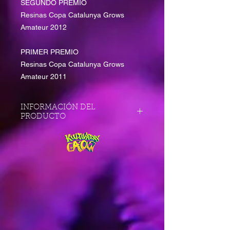
SEGUNDO PREMIO
Resinas Copa Catalunya Grows
Amateur 2012
PRIMER PREMIO
Resinas Copa Catalunya Grows
Amateur 2011
INFORMACIÓN DEL
PRODUCTO
TIPO DE PLANTA
Sativa dominante
DÍAS DE FLORACIÓN INTERIOR
60 a 70 días
FLORACIÓN EXTERIOR
Octubre
PRODUCCIÓN
Alta
EFECTO