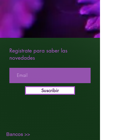
Fuerte
SABOR
Afrutada
Un diamante que conocimos en 2002
en uno de nuestros viajes a Holanda.
Esta variedad lleva más de una
década siendo número uno en todas
las cartas de los coffe shops por su
Registrate para saber las
aroma, sabor inconfundible a Haze
novedades
cítrico y su efecto “destripador”
incluso para los usuarios más
experimentados. Conocida bajo
diferentes nombres, el más popular
de ellos es Amnesia Haze.
Suscribir
Bancos >>