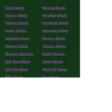
Duke Seeds
Medical Seeds
Domus Seeds
Paradise Seeds
Delicius Seeds
Humboldt
Seeds
Super Strains
Kannabia Seeds
SeedsStrockers
Nirvana Seeds
Rippers Seeds
Trikoma Seeds
Shaman Genetics
Dutch Passion
Bulk
Seed Bank
Sweet Seeds
420 Fast Buds
World Of Seeds
BSF Seeds
Eva Seeds
GEA Seeds
Black Tuna
Royal Queen Seeds
Barneys Farm
French Touch Seeds
Pyramide Seeds
Ace Seeds
The Kush Brothers