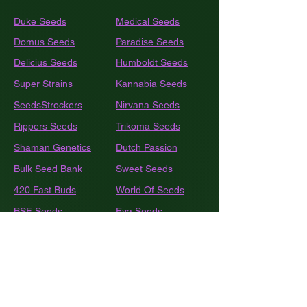
Duke Seeds
Medical Seeds
Domus Seeds
Paradise Seeds
Delicius Seeds
Humboldt
Seeds
Super Strains
Kannabia Seeds
SeedsStrockers
Nirvana Seeds
Rippers Seeds
Trikoma Seeds
Shaman Genetics
Dutch Passion
Bulk
Seed Bank
Sweet Seeds
420 Fast Buds
World Of Seeds
BSF Seeds
Eva Seeds
GEA Seeds
Black Tuna
Royal Queen Seeds
Barneys Farm
French Touch Seeds
Pyramide Seeds
Ace Seeds
The Kush Brothers