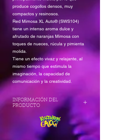
produce cogollos densos, muy
compactos y resinosos.
Red Mimosa XL Auto® (SWS104)
tiene un intenso aroma dulce y
afrutado de naranjas Mimosa con
toques de nueces, rúcula y pimienta
molida.
Tiene un efecto vivaz y relajante, al
mismo tiempo que estimula la
imaginación, la capacidad de
comunicación y la creatividad.
INFORMACIÓN DEL
PRODUCTO
Variedad: SWS104
Índica: 59,3%
Sativa: 39,2%
Ruderalis: 1,5%