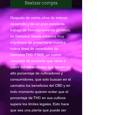
Realizar compra
Después de varios años de intenso
desarrollo y de un gran excelente
trabajo de fitomejoramiento genético,
en Delicious Seeds estamos muy
orgullosos de presentarte nuestra
nueva línea de variedades de
cannabis THC-FREE, un nuevo
concepto de producto que viene a
cubrir las necesidades que tienen un
alto porcentaje de cultivadores y
consumidores, que solo buscan en el
cannabis los beneficios del CBD y en
todo momento quieren evitar que el
porcentaje de THC en sus cultivos
supere los límites legales. Esto hace
que sea una planta que puede ser