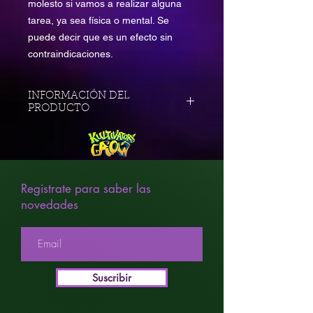
molesto si vamos a realizar alguna
tarea, ya sea física o mental. Se
puede decir que es un efecto sin
contraindicaciones.
INFORMACIÓN DEL
PRODUCTO
THC
0,2%
TIEMPO
DE 55 A 65
MADURACIÓN
DIAS
Registrate para saber las
INTERIOR
novedades
TIEMPO
FINALES DE
MADURACIÓN
SEPTIEMBRE
EXTERIOR
Suscribir
SABOR
DULCE
AFRUTADO