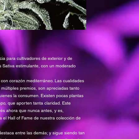
Altura al aire libre
Altura interior
Rendimiento interio
(gr/m2)
Rendimiento al aire
(GR/PP)
cia para cultivadores de exterior y de
es Sativa estimulante, con un moderado
Efecto / Zumbido
e con corazón mediterráneo. Las cualidades
CBD
múltiples premios, son apreciadas tanto
Mes de la cosecha 
quienes la consumen. Existen pocas plantas
mpo, que aporten tanta claridad. Este
Mes de cosecha (s
erés ahora que nunca antes, y es,
a el Hall of Fame de nuestra colección de
destaca entre las demás; y sigue siendo tan