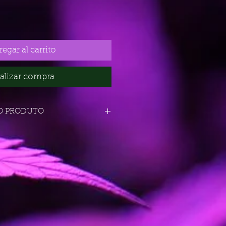
egar al carrito
alizar compra
O PRODUTO
1, 3, 5, 10
18-22%
60% Sativa 40% Indica
Sabroso