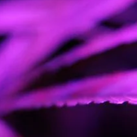
200CM
120CM
r
500 Gr
 libre
750 Gr
Cerebral, Trippy
< 0.1%
(n.L)
Principios de octubre
.L)
A principios de abril