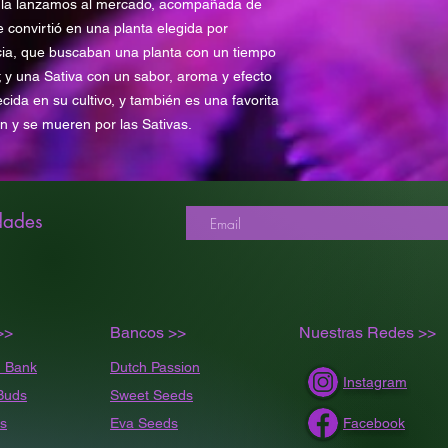
 la lanzamos al mercado, acompañada de
 convirtió en una planta elegida por
cia, que buscaban una planta con un tiempo
; y una Sativa con un sabor, aroma y efecto
cida en su cultivo, y también es una favorita
n y se mueren por las Sativas.
dades
>>
Bancos >>
Nuestras Redes >>
 Bank
Dutch Passion
Instagram
Buds
Sweet Seeds
s
Eva Seeds
Facebook