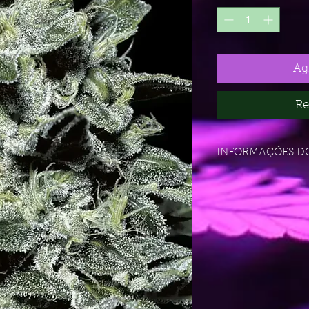
Agr
Re
INFORMAÇÕES D
Semillas
THC
Indica/Sativa Ratio
Sabor / Olor