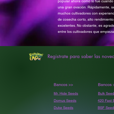
popular ahora como lo fue cuando
una gran ovación. Rápidamente, se
muchos cultivadores con experien
de cosecha corto, alto rendimiento
excelentes. No obstante, es agrade
entre los cultivadores que empieza
Registrate para saber las nove
Bancos >>
Bancos 
Mr. Hide Seeds
Bulk
Seed
Domus Seeds
420 Fast 
Duke Seeds
BSF Seed