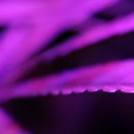
CIÓN
FINALES DE
SEPTIEMBRE
DULCE AFRUTADO
IVO
INT./EXT
500 G/M2 INDOOR |
+900 G/PL OUTDOOR
ALTA
CEREBRAL
HO
MEDIA
AGAS
ALTA
FEMINIZADA