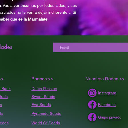
LINAJE
a
. Vas a ver tricomas por todos lados, y sus
s azulados no te van a dejar indiferente…
Si
 saber que es la Marmalate
.
BHO PERFORMA
TOLERANCIA RIE
VALOR MEDICINA
dades
C
O
PAS
>>
Bancos >>
Nuestras Redes >>
 Bank
Dutch Passion
Instagram
Buds
Sweet Seeds
s
Eva Seeds
Facebook
ds
Pyramide Seeds
Grupo privado
Seeds
World Of Seeds