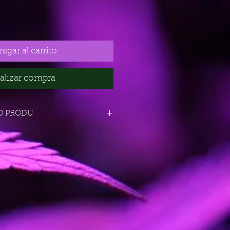
egar al carrito
alizar compra
O PRODU
30% SATIVA - 70%
INDICA
21%
CIÓN
DE 50 A 55 DIAS