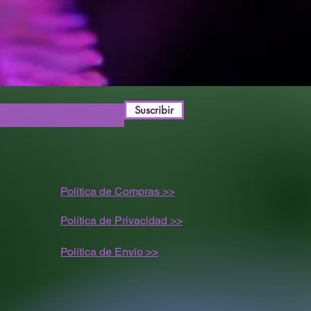
CRITICAL MASS X
LAVENDER
NCE
20%
GO
MEDIO
L
ALTA
Suscribir
1º PREMIO OUTDOOR
COPA ASOCIACIÓN MF
2013
Política de Compras >>
2º INDOOR – COPA
TXAPELKETA 2013
Política de Privacidad >>
3º PREMIO THC
VALENCIA EN
Política de
Envío
>>
EXTRACCIÓN DE BHO
2014
1ER PREMIO
EXTERIOR COPA SAN
CANUTO 2014