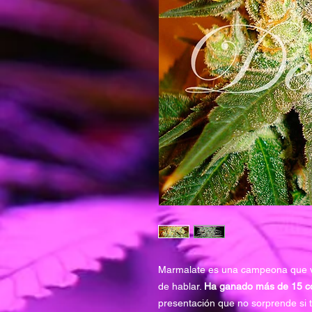
Marmalate es una campeona que v
de hablar.
Ha ganado más de 15 co
presentación que no sorprende si 