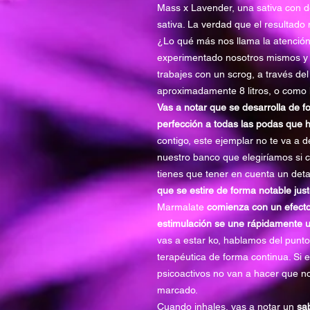
Mass x Lavender, una sativa con de
sativa. La verdad que el resultado
¿Lo qué más nos llama la atenció
experimentado nosotros mismos y n
trabajes con un scrog, a través de
aproximadamente 8 litros, o como l
Vas a notar que se desarrolla de f
perfección a todas las podas que
contigo, este ejemplar no te va a d
nuestro banco que elegiríamos si c
tienes que tener en cuenta un deta
que se estire de forma notable jus
Marmalate
comienza con un efecto
estimulación se une rápidamente un
vas a estar ko, hablamos del punto
terapéutica de forma continua. Si 
psicoactivos no van a hacer que no
marcado.
Cuando inhales, vas a notar un
sab