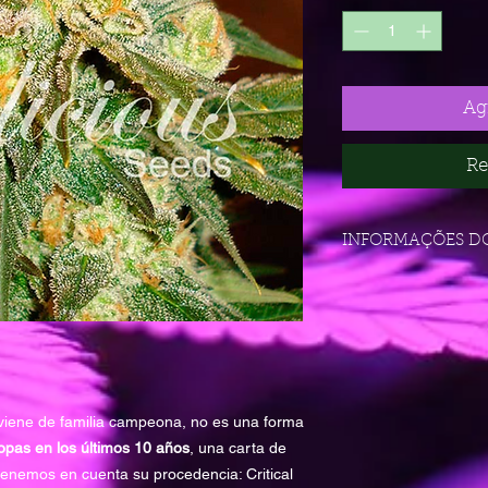
Agr
Re
INFORMAÇÕES D
GENOTIPO
THC
iene de familia campeona, no es una forma
pas en los últimos 10 años
, una carta de
TIEMPO MADURA
tenemos en cuenta su procedencia: Critical
INTERIOR