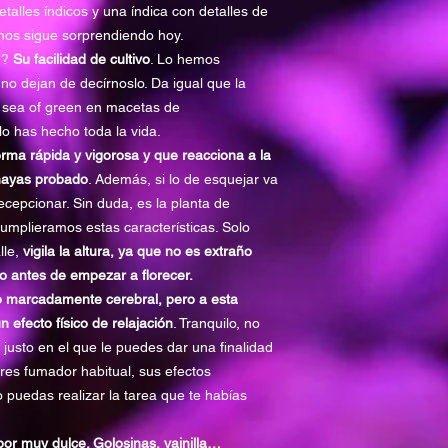
talles índicos y una índica con detalles de
TIEMPO MADURA
 nos sigue sorprendiendo hoy.
EXTERIOR
n?
Su facilidad de cultivo
. Lo hemos
o dejan de decírnoslo. Da igual que la
SABOR
l sea of green en macetas de
o has hecho toda la vida.
MODALIDAD CULT
orma rápida y vigorosa y que reacciona a la
 hayas probado
. Además, si lo de esquejar va
PRODUCCIÓN
ecepcionar. Sin duda, es la planta de
umplieramos estas características. Solo
OLOR
lle,
vigila la altura, ya que no es extraño
to antes de empezar a florecer.
EFECTO
 marcadamente cerebral, pero a esta
 efecto físico de relajación
. Tranquilo, no
RESISTENCIA MO
 justo en el que le puedes dar una finalidad
RESISTENCIA PL
eres fumador habitual, sus efectos
 puedas realizar la tarea que te habías
SEXO
or muy dulce. Golosinas, vainilla…