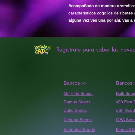
Acompañado de madera aromátic
característicos cogollos de ribete
alguna vez ves una por ahí, vas a
Registrate para saber las nove
Bancos >>
Bancos 
Mr. Hide Seeds
Bulk
Seed
Domus Seeds
420 Fast 
Duke Seeds
BSF Seed
Nirvana Seeds
GEA See
Kannabia Seeds
Medical 