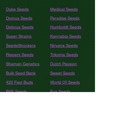
Duke Seeds
Medical Seeds
Domus Seeds
Paradise Seeds
Delicius Seeds
Humboldt
Seeds
Super Strains
Kannabia Seeds
SeedsStrockers
Nirvana Seeds
Rippers Seeds
Trikoma Seeds
Shaman Genetics
Dutch Passion
Bulk
Seed Bank
Sweet Seeds
420 Fast Buds
World Of Seeds
BSF Seeds
Eva Seeds
GEA Seeds
Black Tuna
Royal Queen Seeds
Barneys Farm
French Touch Seeds
Pyramide Seeds
Ace Seeds
The Kush Brothers