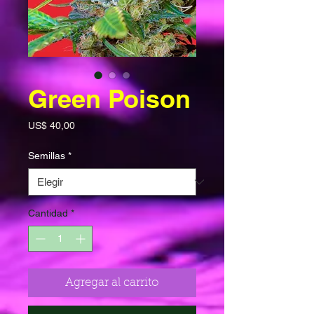
Green Poison
Precio
US$ 40,00
Semillas
*
Cantidad
*
Agregar al carrito