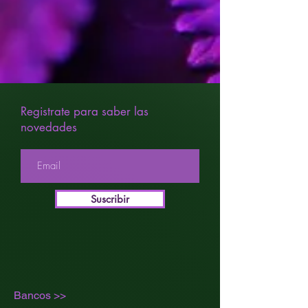
Floración interior: 7 semanas
Efectos: Relajante, Creatividad
Gusto: Afrutado, Especias, Skunk,
Dulce
Registrate para saber las
novedades
Suscribir
Bancos >>