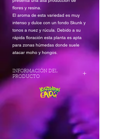
presenta una alta producción de
flores y resina.
El aroma de esta variedad es muy
intenso y dulce con un fondo Skunk y
tonos a nuez y rúcula. Debido a su
rápida floración esta planta es apta
para zonas húmedas donde suele
atacar moho y hongos.
INFORMACIÓN DEL
PRODUCTO
Variedad: SWS14
Índica: 70%
Sativa: 30%
THC: 15-20%
CDB: 0,9%
Rendimiento interior: 500-650 g/m²
Rendimiento exterior: 500-700
g/planta