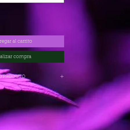
egar al carrito
alizar compra
O PRODUTO
SATIVA AUTO
18%
 DE
60-70 DÍAS