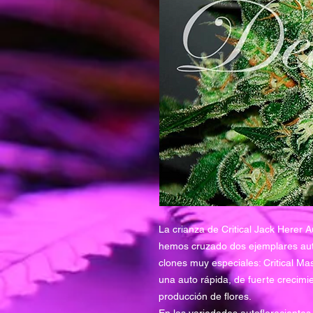
La crianza de Critical Jack Herer 
hemos cruzado dos ejemplares auto
clones muy especiales: Critical Mas
una auto rápida, de fuerte crecimi
producción de flores.