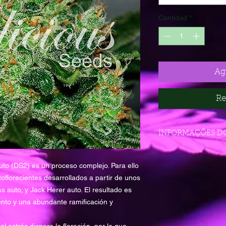
Cantidad
*
Agr
Re
INFORMAÇÕES D
GENOTIPO
Auto (DS2) es un proceso complejo. Para ello
florecientes desarrollados a partir de unos
THC
s auto, y Jack Herer auto. El resultado es
CICLO COMPLETO
ento y una abundante ramificación y
VIDA