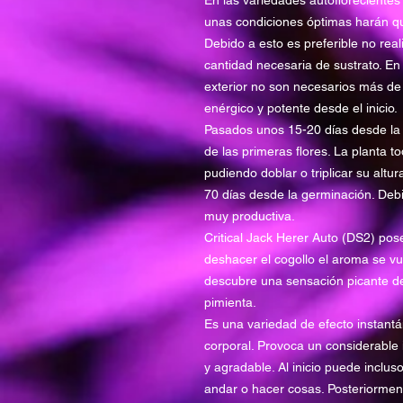
En las variedades autoflorecientes e
unas condiciones óptimas harán que
Debido a esto es preferible no real
cantidad necesaria de sustrato. En 
exterior no son necesarios más de
enérgico y potente desde el inicio.
Pasados unos 15-20 días desde la 
de las primeras flores. La planta 
pudiendo doblar o triplicar su altu
70 días desde la germinación. Debi
muy productiva.
Critical Jack Herer Auto (DS2) pose
deshacer el cogollo el aroma se vu
descubre una sensación picante de
pimienta.
Es una variedad de efecto instantá
corporal. Provoca un considerable 
y agradable. Al inicio puede inclus
andar o hacer cosas. Posteriorment