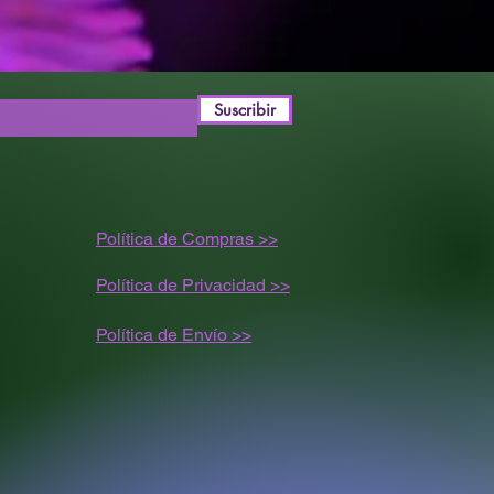
NCE
20%
L
MUY ALTA
Suscribir
3º PREMIO - MEJOR
VARIEDAD
AUTOFLORECIENTE –
EXPOGROW IRUN 2013
1º PREMIO - MEJOR
Política de Compras >>
VARIEDAD
AUTOFLORECIENTE –
Política de Privacidad >>
NEUROCOPA DEL
PACÍFICO - CHILE 2017
2ND PRIZE -
Política de
Envío
>>
AUTOMATIC - COPA
LATINOAMERICANNABI
S - CHILE 2018