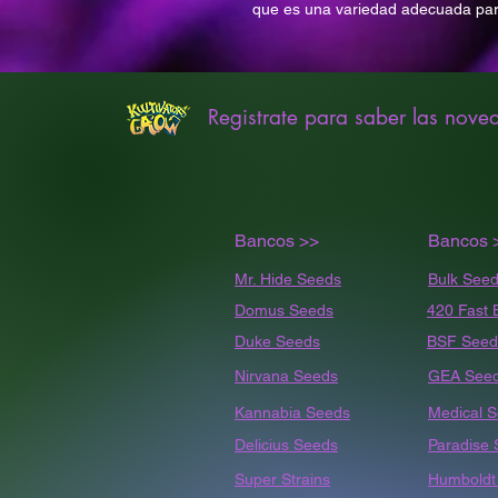
que es una variedad adecuada pa
Registrate para saber las nove
Bancos >>
Bancos 
Mr. Hide Seeds
Bulk
Seed
Domus Seeds
420 Fast 
Duke Seeds
BSF Seed
Nirvana Seeds
GEA See
Kannabia Seeds
Medical 
Delicius Seeds
Paradise
Super Strains
Humbold