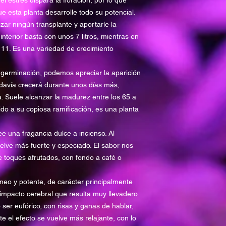
l estrés dispara la floración, por lo que
SABOR
 esta planta desarrolle todo su potencial.
izar ningún transplante y aportarle la
MODALIDAD CULT
interior basta con unos 7 litros, mientras en
 11. Es una variedad de crecimiento
PRODUCCIÓN
germinación, podemos apreciar la aparición
todavía crecerá durante unos días más,
OLOR
ra. Suele alcanzar la madurez entre los 65 a
do a su copiosa ramificación, es una planta
EFECTO
e una fragancia dulce a incienso. Al
RESISTENCIA MO
elve más fuerte y especiado. El sabor nos
RESISTENCIA PL
 toques afrutados, con fondo a café o
SEXO
neo y potente, de carácter principalmente
impacto cerebral que resulta muy llevadero
LINAJE
o ser eufórico, con risas y ganas de hablar,
e el efecto se vuelve más relajante, con lo