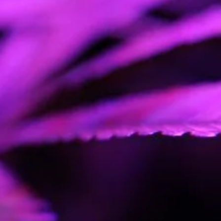
CÍTRICO AFRUTADO
IVO
INT./EXT
500 GR/M2 INDOOR |
MORE THAN 80 GR/PL
OUTDOOR
MEDIA
EUFÓRICO
HO
ALTA
AGAS
ALTA
FEM AUTO
CRITICAL MASS AUTO
X JACK HERER AUTO