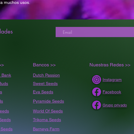
BHO PERFORMA
ra muchos usos.
VALOR MEDICINA
dades
C
OP
AS
>>
Bancos >>
Nuestras Redes >>
 Bank
Dutch Passion
Instagram
Buds
Sweet Seeds
s
Eva Seeds
Facebook
ds
Pyramide Seeds
Grupo privado
Seeds
World Of Seeds
 Seeds
Trikoma Seeds
t
Seeds
Barneys Farm