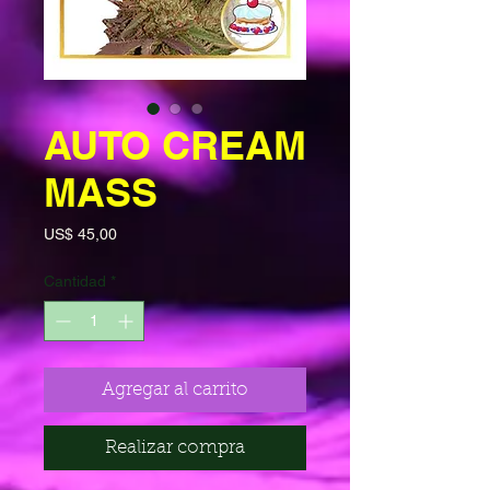
AUTO CREAM
MASS
Precio
US$ 45,00
Cantidad
*
Agregar al carrito
Realizar compra