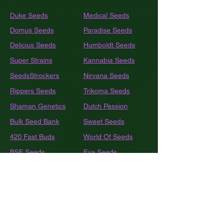
Duke Seeds
Medical Seeds
Domus Seeds
Paradise Seeds
Delicius Seeds
Humboldt
Seeds
Super Strains
Kannabia Seeds
SeedsStrockers
Nirvana Seeds
Rippers Seeds
Trikoma Seeds
Shaman Genetics
Dutch Passion
Bulk
Seed Bank
Sweet Seeds
420 Fast Buds
World Of Seeds
BSF Seeds
Eva Seeds
GEA Seeds
Black Tuna
Royal Queen Seeds
Barneys Farm
French Touch Seeds
Pyramide Seeds
Ace Seeds
The Kush Brothers