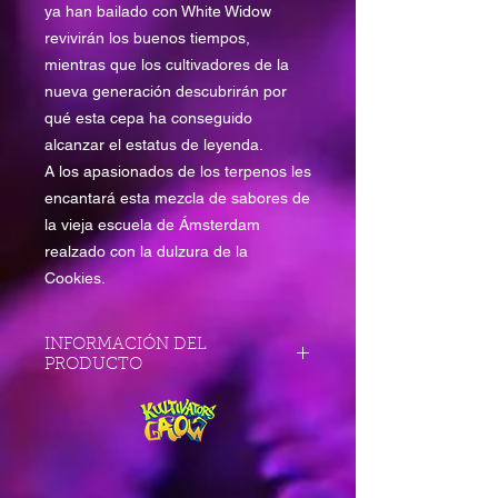
ya han bailado con White Widow
revivirán los buenos tiempos,
mientras que los cultivadores de la
nueva generación descubrirán por
qué esta cepa ha conseguido
alcanzar el estatus de leyenda.
A los apasionados de los terpenos les
encantará esta mezcla de sabores de
la vieja escuela de Ámsterdam
realzado con la dulzura de la
Cookies.
INFORMACIÓN DEL
PRODUCTO
Un suave sabor afrutado y dulce
entra por la nariz. Sin embargo, el
perfil de sabor es más complejo, ya
que el perfil Cookies se filtra