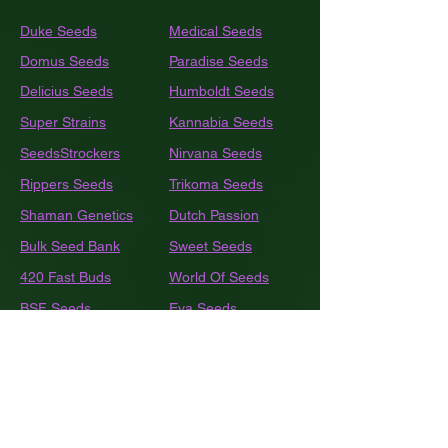
Duke Seeds
Medical Seeds
Domus Seeds
Paradise Seeds
Delicius Seeds
Humboldt
Seeds
Super Strains
Kannabia Seeds
SeedsStrockers
Nirvana Seeds
Rippers Seeds
Trikoma Seeds
Shaman Genetics
Dutch Passion
Bulk
Seed Bank
Sweet Seeds
420 Fast Buds
World Of Seeds
BSF Seeds
Eva Seeds
GEA Seeds
Black Tuna
Royal Queen Seeds
Barneys Farm
French Touch Seeds
Pyramide Seeds
Ace Seeds
The Kush Brothers