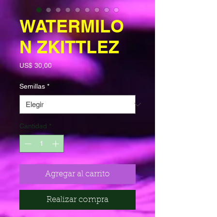
WATERMILO
N ZKITTLEZ
Precio
US$ 30,00
Semillas
*
Cantidad
*
Agregar al carrito
Realizar compra