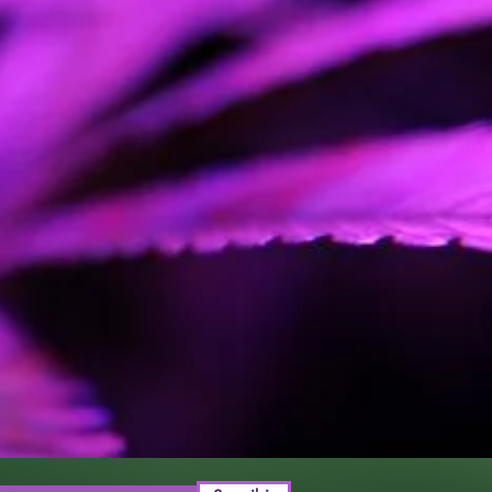
: 35-125 g/planta
erior: 8 semanas desde la
imadamente el 85% de los
 Creatividad
, Terroso, Amaderado, Skunk