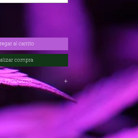
egar al carrito
alizar compra
EL PRODUCTO
: 400-550 g/m²