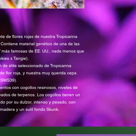
Rendimiento exterior
Cosecha interior/ext
germinación
Altura: 60-120cm
Flor Purpura: aprox
ejemplares
nte de flores rojas de nuestra Tropicanna
Efectos: Estimulante,
Contiene material genético de una de las
Gusto: Dulce, Mango
g” más famosas de EE. UU., nada menos que
kies x Tangie).
on de élite seleccionado de Tropicanna
de flor roja, y nuestra muy querida cepa
 (SWS39).
entos con cogollos resinosos, niveles de
vados de terpenos. Los cogollos tienen un
do por su dulzor, intenso y pesado, con
 madera y un sutil fondo Skunk.