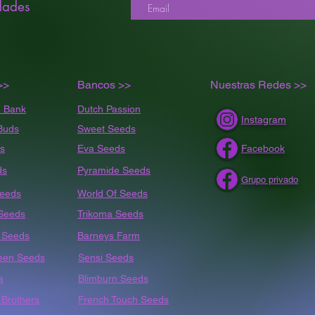
dades
>>
Bancos >>
Nuestras Redes >>
 Bank
Dutch Passion
Instagram
Buds
Sweet Seeds
s
Eva Seeds
Facebook
ds
Pyramide Seeds
Grupo privado
Seeds
World Of Seeds
 Seeds
Trikoma Seeds
t
Seeds
Barneys Farm
een Seeds
Sensi Seeds
a
Blimburn Seeds
Brothers
French Touch Seeds