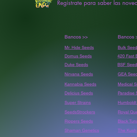
Registrate para saber las nove
Bancos >>
Bancos 
Mr. Hide Seeds
Bulk
Seed
Domus Seeds
420 Fast 
Duke Seeds
BSF Seed
Nirvana Seeds
GEA See
Kannabia Seeds
Medical 
Delicius Seeds
Paradise
Super Strains
Humbold
SeedsStrockers
Royal Qu
Rippers Seeds
Black Tun
Shaman Genetics
The Kush 