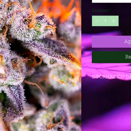
Cantidad
*
Agr
Re
INFORMACIÓN D
Variedad: SWS95
Índica: 58,4%
Sativa: 40%
Ruderalis: 1,6%
THC: 16-24%
CDB: 0,1%
Rendimiento interior