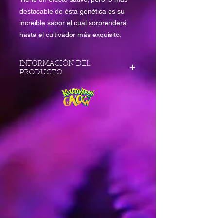
destacable de ésta genética es su
increíble sabor el cual sorprenderá
hasta el cultivador más exquisito.
INFORMACIÓN DEL
PRODUCTO
Genética: Lilly x Warlock.
Tipo:25% Indica | 75% Sativa
Nivel de THC: 20% a 23%
Aroma: Fresa Ácida
Prod. Interior: 400 a 550 gr/m2
Floración: Entre 50 a 60 días
Prod. Exterior: 450 a 650 gr
Cosecha: Entre el 5 y el 15 de
Octubre