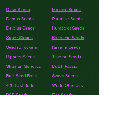
Duke Seeds
Medical Seeds
Domus Seeds
Paradise Seeds
Delicius Seeds
Humboldt
Seeds
Super Strains
Kannabia Seeds
SeedsStrockers
Nirvana Seeds
Rippers Seeds
Trikoma Seeds
Shaman Genetics
Dutch Passion
Bulk
Seed Bank
Sweet Seeds
420 Fast Buds
World Of Seeds
BSF Seeds
Eva Seeds
GEA Seeds
Black Tuna
Royal Queen Seeds
Barneys Farm
French Touch Seeds
Pyramide Seeds
Ace Seeds
The Kush Brothers