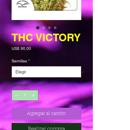
THC VICTORY
Precio
US$ 90,00
Semillas
*
Cantidad
*
Agregar al carrito
Realizar compra