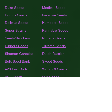
Duke Seeds
Medical Seeds
Domus Seeds
Paradise Seeds
Delicius Seeds
Humboldt
Seeds
Super Strains
Kannabia Seeds
SeedsStrockers
Nirvana Seeds
Rippers Seeds
Trikoma Seeds
Shaman Genetics
Dutch Passion
Bulk
Seed Bank
Sweet Seeds
420 Fast Buds
World Of Seeds
BSF Seeds
Eva Seeds
GEA Seeds
Black Tuna
Royal Queen Seeds
Barneys Farm
French Touch Seeds
Pyramide Seeds
Ace Seeds
The Kush Brothers