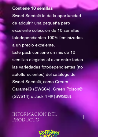
Contiene 10 semillas
Sweet Seeds® te da la oportunidad
de adquirir una pequeña pero
excelente colección de 10 semillas
fotodependientes 100% feminizadas
a un precio excelente.
Este pack contiene un mix de 10
semillas elegidas al azar entre todas
las variedades fotodependientes (no
autoflorecientes) del catálogo de
Sweet Seeds®, como Cream
Caramel® (SWS04), Green Poison®
(SWS14) o Jack 47® (SWS08).
INFORMACIÓN DEL
PRODUCTO
¡Una pequeña pero excelente