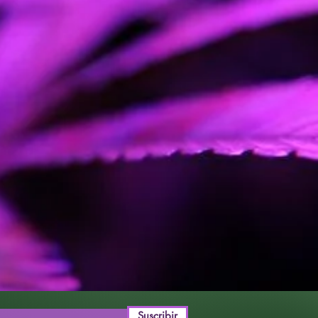
 podemos introducir en nuestro
variedades más apreciadas por los
néticas. Hemos trabajado para
 pocas lineas de Sour Diesel en
onservando las principales
ena Sour D: Sabor y potencia.
Suscribir