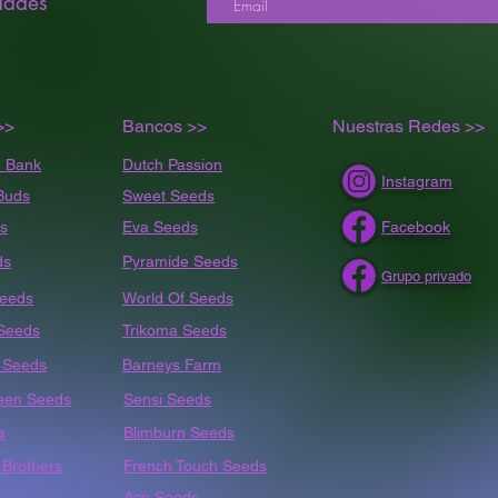
dades
>>
Bancos >>
Nuestras Redes >>
 Bank
Dutch Passion
Instagram
Buds
Sweet Seeds
s
Eva Seeds
Facebook
ds
Pyramide Seeds
Grupo privado
Seeds
World Of Seeds
 Seeds
Trikoma Seeds
t
Seeds
Barneys Farm
een Seeds
Sensi Seeds
a
Blimburn Seeds
Brothers
French Touch Seeds
Ace Seeds