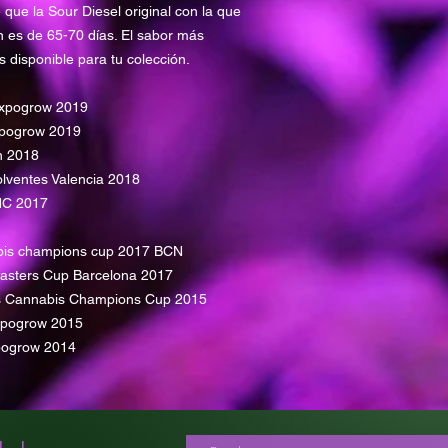
Fuerte
que la Sour Diesel original con la que
SABOR
n es de 65-70 días. El sabor más
Seco
 disponible para tu colección.
Tras mucho esfuerzo
catálogo una de las 
coleccionistas de ge
xpogrow 2019
conseguir una de las
pogrow 2019
versión feminizada c
n 2018
cualidades de una bu
ventes Valencia 2018
HC 2017
abis champions cup 2017 BCN
sters Cup Barcelona 2017
Cannabis Champions Cup 2015
pogrow 2015
ogrow 2014