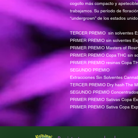
cogollo más compacto y apetecible 
trabajamos. Su período de floració
“undergrown” de los estados unidos
TERCER PREMIO sin solventes E
PRIMER PREMIO sin solventes Ex
PRIMER PREMIO Masters of Rosi
PRIMER PREMIO Copa THC sin sol
PRIMER PREMIO resinas Copa T
SEGUNDO PREMIO
Extracciones Sin Solventes Cann
TERCER PREMIO Dry hash The Ma
SEGUNDO PREMIO Concentrados 
PRIMER PREMIO Sativas Copa Ex
PRIMER PREMIO Sativa Copa Exp