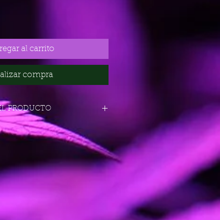
egar al carrito
alizar compra
EL PRODUCTO
N INTERIOR
IOR