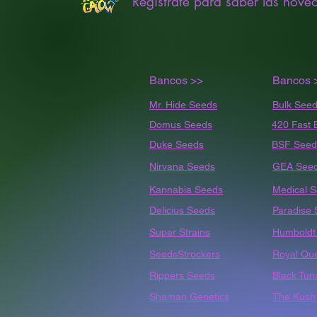
Registrate para saber las nove
Bancos >>
Bancos 
Mr. Hide Seeds
Bulk
Seed
Domus Seeds
420 Fast 
Duke Seeds
BSF Seed
Nirvana Seeds
GEA See
Kannabia Seeds
Medical 
Delicius Seeds
Paradise
Super Strains
Humbold
SeedsStrockers
Royal Qu
Rippers Seeds
Black Tun
Shaman Genetics
The Kush 