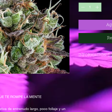
Agr
Re
INFORMACIÓN D
TIPO DE PLANTA
Sativa dominante
DÍAS DE FLORACIÓ
60 a 70 días
FLORACIÓN EXTER
Octubre
PRODUCCIÓN
QUE TE ROMPE LA MENTE
Muy alta
EFECTO
tiva de entrenudo largo, poco follaje y un