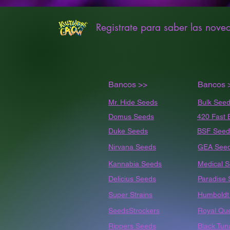
Registrate para saber las nove
Bancos >>
Bancos 
Mr. Hide Seeds
Bulk
Seed
Domus Seeds
420 Fast 
Duke Seeds
BSF Seed
Nirvana Seeds
GEA See
Kannabia Seeds
Medical 
Delicius Seeds
Paradise
Super Strains
Humbold
SeedsStrockers
Royal Qu
Rippers Seeds
Black Tun