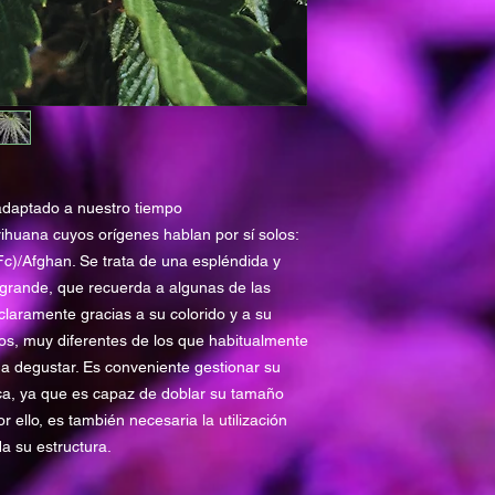
Cosecha en exterio
Producción en exte
Altura en exterior
THC
adaptado a nuestro tiempo
huana cuyos orígenes hablan por sí solos:
Fc)/Afghan. Se trata de una espléndida y
/grande, que recuerda a algunas de las
laramente gracias a su colorido y a su
dos, muy diferentes de los que habitualmente
a degustar. Es conveniente gestionar su
rca, ya que es capaz de doblar su tamaño
 ello, es también necesaria la utilización
a su estructura.