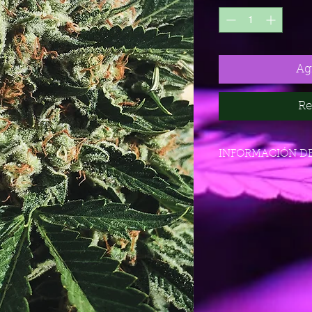
Agr
Re
INFORMACIÓN D
Genotipo
Cruce
Cultivo recomenda
Floración en interio
Producción en inter