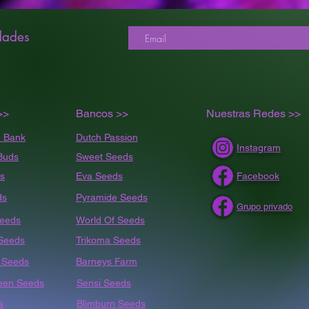
dades
>>
Bancos >>
Nuestras Redes >>
 Bank
Dutch Passion
Instagram
Buds
Sweet Seeds
s
Eva Seeds
Facebook
ds
Pyramide Seeds
Grupo privado
Seeds
World Of Seeds
 Seeds
Trikoma Seeds
t
Seeds
Barneys Farm
een Seeds
Sensi Seeds
a
Blimburn Seeds