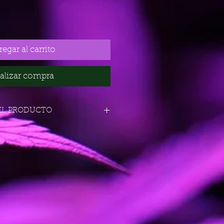
egar al carrito
alizar compra
EL PRODUCTO
85% Indica / 15% Sativa
OG x OG x Afghan
do
Interior y exterior
r
57-63 días
ior
400-600 g/m2