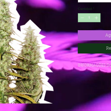
Cantidad
*
Agr
Re
INFORMAÇÕES D
Santa Marta Haze X
Ciclo de vida : 1
Tipo de cultivo :
Dominante : Sati
Rendimiento : Ma
THC : Alto (23 - 