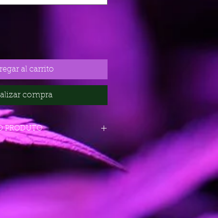
egar al carrito
alizar compra
O PRODUTO
 Amnesia Auto
1 semanas
 Indoor/Outdoor
va
sivo
26%)