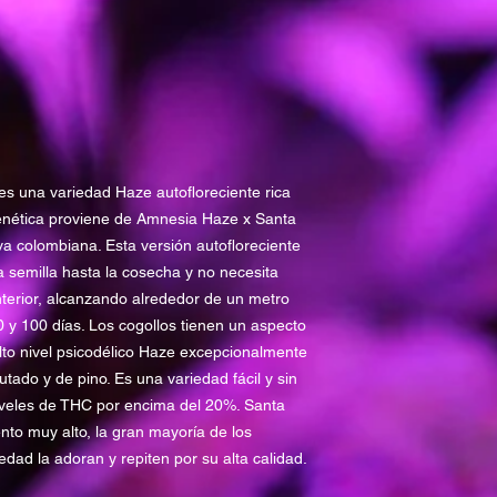
Sabor : Afrutado 
Efecto : Activo
Experiencia : Int
es una variedad Haze autofloreciente rica
 genética proviene de Amnesia Haze x Santa
a colombiana. Esta versión autofloreciente
 semilla hasta la cosecha y no necesita
nterior, alcanzando alrededor de un metro
0 y 100 días. Los cogollos tienen un aspecto
to nivel psicodélico Haze excepcionalmente
tado y de pino. Es una variedad fácil y sin
iveles de THC por encima del 20%. Santa
to muy alto, la gran mayoría de los
dad la adoran y repiten por su alta calidad.