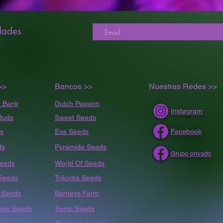
dades
>>
Bancos >>
Nuestras Redes >>
 Bank
Dutch Passion
Instagram
Buds
Sweet Seeds
s
Eva Seeds
Facebook
ds
Pyramide Seeds
Grupo privado
Seeds
World Of Seeds
 Seeds
Trikoma Seeds
t
Seeds
Barneys Farm
een Seeds
Sensi Seeds