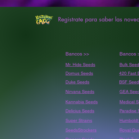
Registrate para saber las nove
Bancos >>
Bancos 
Mr. Hide Seeds
Bulk
Seed
Domus Seeds
420 Fast 
Duke Seeds
BSF Seed
Nirvana Seeds
GEA See
Kannabia Seeds
Medical 
Delicius Seeds
Paradise
Super Strains
Humbold
SeedsStrockers
Royal Qu