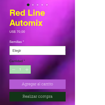
Red Line
Automix
Precio
US$ 70,00
Semillas
*
Cantidad
*
Agregar al carrito
Realizar compra