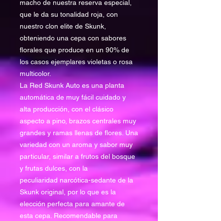
macho de nuestra reserva especial,
que le da su tonalidad roja, con
nuestro clon elite de Skunk,
obteniendo una cepa con sabores
florales que produce en un 90% de
los casos ejemplares violetas o rosa
multicolor.
La Red Skunk Auto es una planta
automática de muy fácil cuidado y
alta producción, con el clásico
aspecto a pino, brazos centrales muy
grandes y ramas llenas de flores. Una
variedad con un aroma y sabor muy
particular, similar a frutos del bosque
y frutas dulces, con la
peculiaridad narcótica-sedante de la
Skunk original, por lo que es la
elección perfecta para amante de
esta cepa. Recomendable para