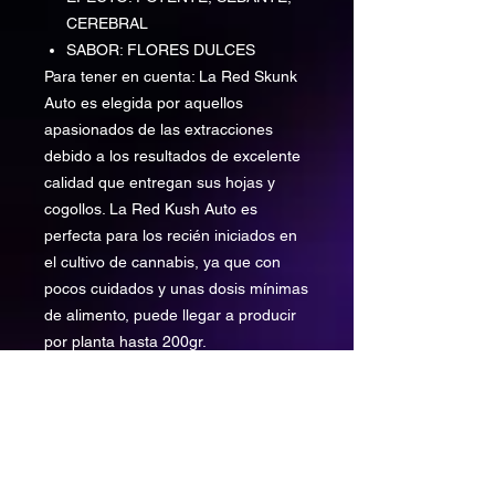
CEREBRAL
SABOR: FLORES DULCES
Para tener en cuenta: La Red Skunk
Auto es elegida por aquellos
apasionados de las extracciones
debido a los resultados de excelente
calidad que entregan sus hojas y
cogollos. La Red Kush Auto es
perfecta para los recién iniciados en
el cultivo de cannabis, ya que con
pocos cuidados y unas dosis mínimas
de alimento, puede llegar a producir
por planta hasta 200gr.
La Red Sugar Auto forma plantas de
corta estatura y compactas, por lo
que son muy manejables. Esto nos
permite poder cultivarlas en balcones
o espacios reducidos con buena