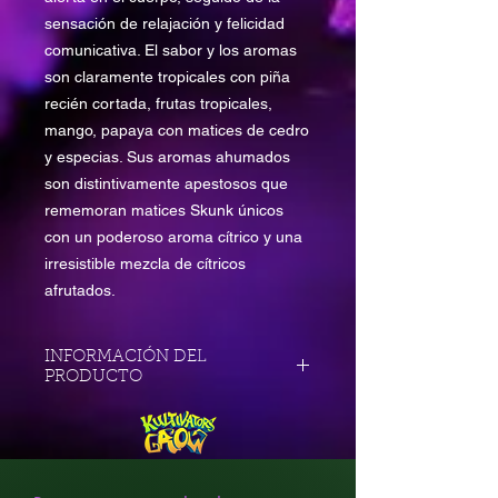
sensación de relajación y felicidad
comunicativa. El sabor y los aromas
son claramente tropicales con piña
recién cortada, frutas tropicales,
mango, papaya con matices de cedro
y especias. Sus aromas ahumados
son distintivamente apestosos que
rememoran matices Skunk únicos
con un poderoso aroma cítrico y una
irresistible mezcla de cítricos
afrutados.
INFORMACIÓN DEL
PRODUCTO
Tipo Feminizada
Fotoperiodo Normal
Genética Hawaiian Landrace Sativa x
Trainwreck