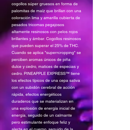
cogollos súper gruesos en forma de
palomitas de maíz que brillan con una
coloración lima y amarilla cubierta de
pesados tricomas pegajosos
altamente resinosos con pelos rojos
brillantes y ámbar. Cogollos resinosos
que pueden superar el 25% de THC.
Cuando se aplica "superrcropping" se
perciben aromas únicos de piña
dulce y cedro, matices de especias y
cedro. PINEAPPLE EXPRESS™ tiene
los efectos típicos de una cepa sativa
con un subidón cerebral de acción
rápida, efectos energéticos
duraderos que se materializan en
una explosión de energía inicial de
energía, seguido de un calmante
pero estimulante enfoque feliz y
alerta en el cuerpo, seguido de la