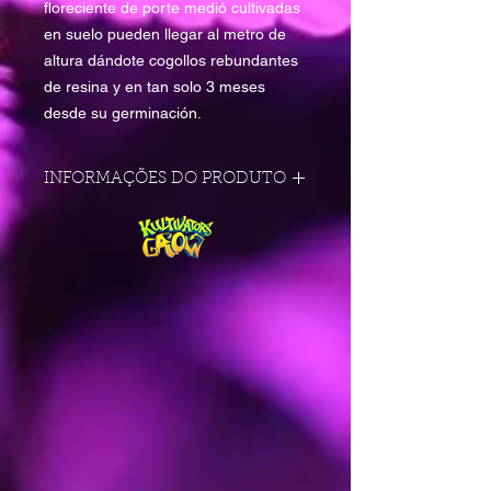
floreciente de porte medió cultivadas
en suelo pueden llegar al metro de
altura dándote cogollos rebundantes
de resina y en tan solo 3 meses
desde su germinación.
INFORMAÇÕES DO PRODUTO
Variedad
premiada.
Variedad feminizada.
Indica:
40%.
/
Sativa:
60%.
Genética:
Híbrido Sativa
x MangoKush.