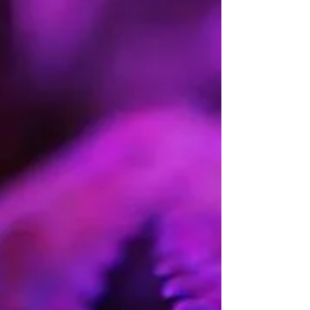
Cosecha Interior:
9
semanas.
Cosecha
Exterior:
Principios de
Octubre.
Hemisferio
sur:
Principios de Mayo.
Producción
Interior:
600gr.|m2.
Producción
Exterior:
1.000gr.|planta.