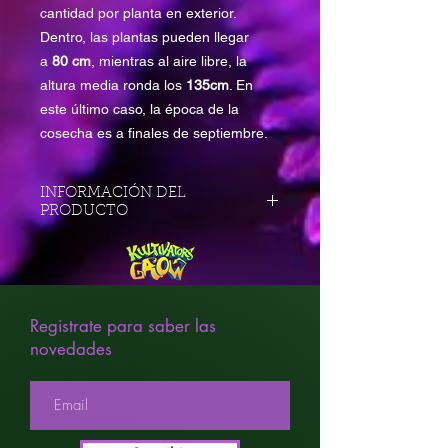
cantidad por planta en exterior.
Dentro, las plantas pueden llegar
a
80 cm
, mientras al aire libre, la
altura media ronda los
135cm
. En
este último caso, la época de la
cosecha es a finales de septiembre.
INFORMACIÓN DEL
PRODUCTO
Tipo de
CBD
variedad:
THC:
9%
Registrate para saber las
novedades
CBD:
Alto
Cosecha
500 - 550 gr/m2
en
interior: