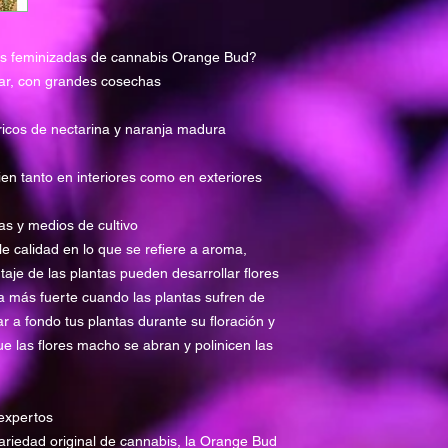
as feminizadas de cannabis Orange Bud?
ivar, con grandes cosechas
ricos de nectarina y naranja madura
en tanto en interiores como en exteriores
as y medios de cultivo
le calidad en lo que se refiere a aroma,
aje de las plantas pueden desarrollar flores
a más fuerte cuando las plantas sufren de
r a fondo tus plantas durante su floración y
 las flores macho se abran y polinicen las
expertos
riedad original de cannabis, la Orange Bud