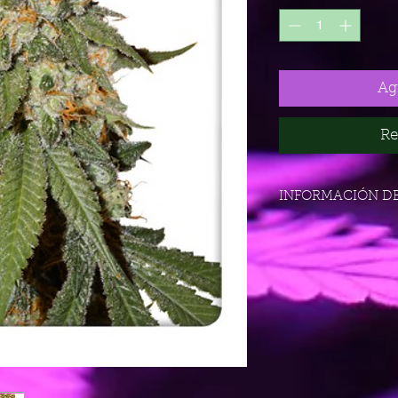
Agr
Re
INFORMACIÓN D
XL
7 Semanas
Sativa
Orange Family
Interior
Muy alto