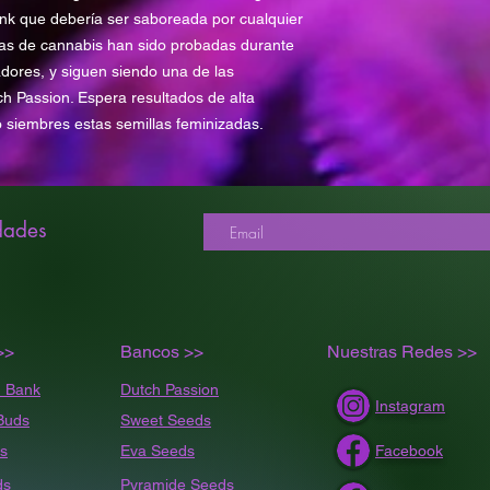
nk que debería ser saboreada por cualquier
las de cannabis han sido probadas durante
adores, y siguen siendo una de las
h Passion. Espera resultados de alta
o siembres estas semillas feminizadas.
dades
>>
Bancos >>
Nuestras Redes >>
 Bank
Dutch Passion
Instagram
Buds
Sweet Seeds
s
Eva Seeds
Facebook
ds
Pyramide Seeds