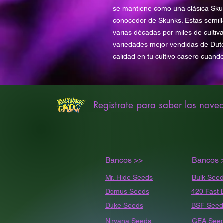
se mantiene como una clásica Sku
conocedor de Skunks. Estas semil
varias décadas por miles de cultiv
variedades mejor vendidas de Dutc
calidad en tu cultivo casero cuand
Registrate para saber las nove
Bancos >>
Bancos 
Mr. Hide Seeds
Bulk
Seed
Domus Seeds
420 Fast 
Duke Seeds
BSF Seed
Nirvana Seeds
GEA See