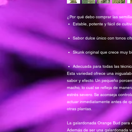
¿Por qué debo comprar las semill
Estable, potente y fácil de cult
Sabor dulce único con tonos cít
Skunk original que crece muy bi
Adecuada para todas las técnic
Esta variedad ofrece una inigualab
sabor y efecto. Un pequeño porcent
macho, lo cual se refleja de maner
estrés severo. Se aconseja controla
actuar inmediatamente antes de que
otras plantas.
La galardonada Orange Bud para 
Además de ser una galardonada va