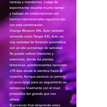
naranja y mandarina). Luego de
experimentar durante mucho tiempo
y trabajar en colaboraciones con
bancos internacionales logramos dar
con esta combinación.
Orange Blossom XXL Auto, también
conocida como Tangie XXL Auto, es
una variedad de floración automática
con un alto porcentaje de satividad.
Se puede cultivar interiores y
exteriores, donde las plantas
femeninas, autoflorecientes necesitan
±78 días desde la siembra hasta la
cosecha. Aunque parezca un período
un poco largo para su seguimiento se
compensa finalmente con el nivel
productivo tan grande que nos
ofrece.
El producto final desprende estos