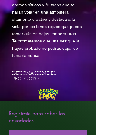
aromas cítricos y frutados que te
harán volar en una atmósfera
altamente creativa y destaca a la
vista por los tonos rojizos que puede
tomar aún en bajas temperaturas.
Te prometemos que una vez que la
hayas probado no podrás dejar de
fumarla nunca.
INFORMACIÓN DEL
PRODUCTO
GENÉTICA: ORANGE BLOSSOM
× CLON ELITE AUTO 3a
GENERACIÓN
Registrate para saber las
SATIVIDAD: 70% / THC: 18%
novedades
PRODUCCIÓN INT: 400-600 GR ×
m2
PRODUCCIÓN EXT: 50-300 GR ×