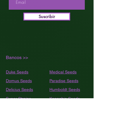
PLANTA
CICLO COMPLETO: 75-80 DÍAS
Suscribir
EFECTO: FELICIDAD,
ENERGIZANTE SABOR:
MANDARINA, CÍTRICO, FRUTAL
Bancos >>
Duke Seeds
Medical Seeds
Domus Seeds
Paradise Seeds
Delicius Seeds
Humboldt
Seeds
Super Strains
Kannabia Seeds
SeedsStrockers
Nirvana Seeds
Rippers Seeds
Trikoma Seeds
Shaman Genetics
Dutch Passion