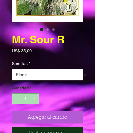
Mr. Sour R
Precio
US$ 35,00
Semillas
*
Cantidad
*
Agregar al carrito