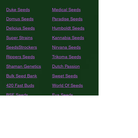
Duke Seeds
Medical Seeds
Domus Seeds
Paradise Seeds
Delicius Seeds
Humboldt
Seeds
Super Strains
Kannabia Seeds
SeedsStrockers
Nirvana Seeds
Rippers Seeds
Trikoma Seeds
Shaman Genetics
Dutch Passion
Bulk
Seed Bank
Sweet Seeds
420 Fast Buds
World Of Seeds
BSF Seeds
Eva Seeds
GEA Seeds
Black Tuna
Royal Queen Seeds
Barneys Farm
French Touch Seeds
Pyramide Seeds
Ace Seeds
The Kush Brothers