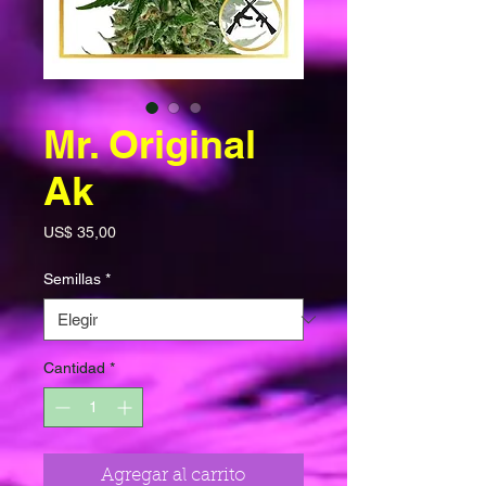
Mr. Original
Ak
Precio
US$ 35,00
Semillas
*
Cantidad
*
Agregar al carrito