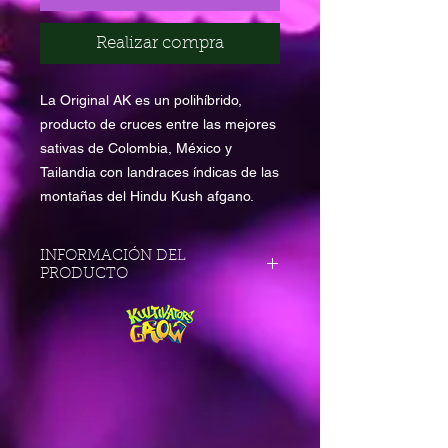
Realizar compra
La Original AK es un polihíbrido,
producto de cruces entre las mejores
sativas de Colombia, México y
Tailandia con landraces índicas de las
montañas del Hindu Kush afgano.
INFORMACIÓN DEL
PRODUCTO
Variedad: Feminizada
Indica: 65% Sativa: 35%
Floración: 50-60 dias
Exterior: Octubre
Produccion: 450-500 gr./m2