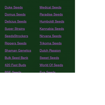
Duke Seeds
Medical Seeds
Domus Seeds
Paradise Seeds
Delicius Seeds
Humboldt
Seeds
Super Strains
Kannabia Seeds
SeedsStrockers
Nirvana Seeds
Rippers Seeds
Trikoma Seeds
Shaman Genetics
Dutch Passion
Bulk
Seed Bank
Sweet Seeds
420 Fast Buds
World Of Seeds
BSF Seeds
Eva Seeds
GEA Seeds
Black Tuna
Royal Queen Seeds
Barneys Farm
French Touch Seeds
Pyramide Seeds
Ace Seeds
The Kush Brothers