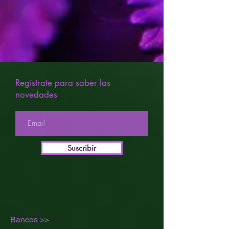
SABOR:
dulce, a melocotón y
especias.
MEDIOS CULTIVO:
SUELO TIERRA COCO HYDRO
NECESIDADES
NUTRICIONALES:
Medias en
crecimiento, altas en floración.
Registrate para saber las
novedades
Suscribir
Bancos >>