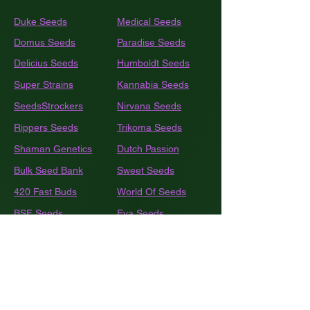
Duke Seeds
Medical Seeds
Domus Seeds
Paradise Seeds
Delicius Seeds
Humboldt
Seeds
Super Strains
Kannabia Seeds
SeedsStrockers
Nirvana Seeds
Rippers Seeds
Trikoma Seeds
Shaman Genetics
Dutch Passion
Bulk
Seed Bank
Sweet Seeds
420 Fast Buds
World Of Seeds
BSF Seeds
Eva Seeds
GEA Seeds
Black Tuna
Royal Queen Seeds
Barneys Farm
French Touch Seeds
Pyramide Seeds
Ace Seeds
The Kush Brothers