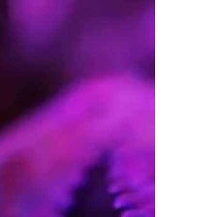
INTERIOR:
55-60 días
PREMIOS:
1r Premio - Spannabis Cannabis
Champions Cup 2005
2º Premio - Revolta Verda Girona
2006 - Categoría Exterior
2º Premio - Copa Gremi Grow
Shops Catalunya 2007
2º Premio - Copa Natura Verde
2013 - Categoría Hash
3r Premio - Copa de los Andes
2017 - Categoría exterior
GENÉTICA:
High Level
(Lesotho x Skunk Haze) x
original Blueberry
FORMA:
Alargada, sobre todo en
floración. Cogollos en largas colas.
EFECTO
: Sativo cerebral, muy
potente. Fisicamente relajado, muy
divertido y risueño.
OLOR:
mandarina y melocotón