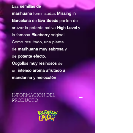
Las
semillas de
marihuana
feminizadas
Missing in
Barcelona
de
Eva Seeds
parten de
cruzar la potente sativa
High Level
y
la famosa
Blueberry
original.
Como resultado, una planta
de
marihuana muy sabrosa
y
de
potente efecto
.
Cogollos muy resinosos
de
un
intenso aroma afrutado a
mandarina y melocotón
.
INFORMACIÓN DEL
PRODUCTO
SATIVA:
50%
INDICA:
50%
THC:
Muy Alto (17-21%)
CBD:
Bajo
PRODUCCIÓN:
Media-Alta
FLORACIÓN EN CULTIVOS DE