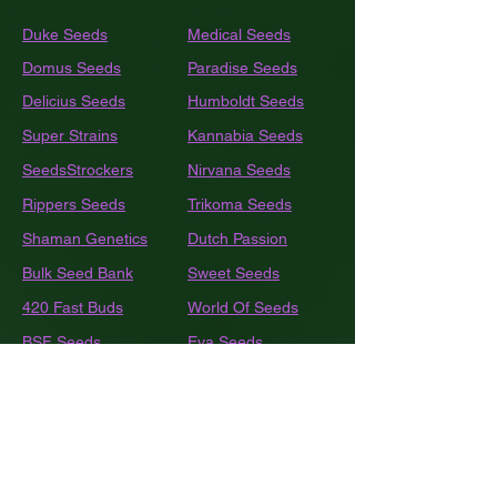
Resistencia a Araña Roja (5 =
Duke Seeds
Medical Seeds
Máxima) 5
Domus Seeds
Paradise Seeds
Delicius Seeds
Humboldt
Seeds
Super Strains
Kannabia Seeds
SeedsStrockers
Nirvana Seeds
Rippers Seeds
Trikoma Seeds
Shaman Genetics
Dutch Passion
Bulk
Seed Bank
Sweet Seeds
420 Fast Buds
World Of Seeds
BSF Seeds
Eva Seeds
GEA Seeds
Black Tuna
Royal Queen Seeds
Barneys Farm
French Touch Seeds
Pyramide Seeds
Ace Seeds
The Kush Brothers