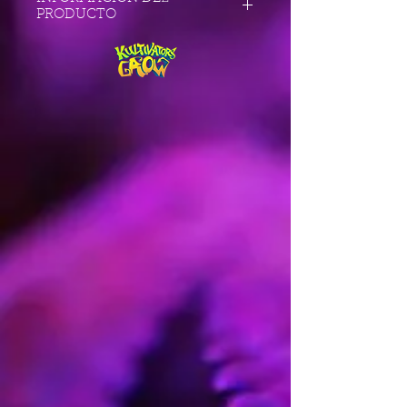
PRODUCTO
Tipo Feminizada
Fotoperiodo Normal
Características .
Genética Original Skunk #1 x Afghan
Indica
Efecto Social y eufórico, cerebral,
risueño, energético
Productividad en Exterior (g) 600-750
Productividad Indoor (g) 700 gr/m²
Tiempo de Floración (días) 60 - 65
Mes de Cosecha Exterior
Feminizada Octubre
Mes / Semana de Cosecha Exterior
Feminizada 1st-2nd week
Altura (cm) 90/100cm
Altura en Interior (cm) 90/100cm
Altura en Exterior (cm) 90/100cm
Altura Media
% Índica 70%