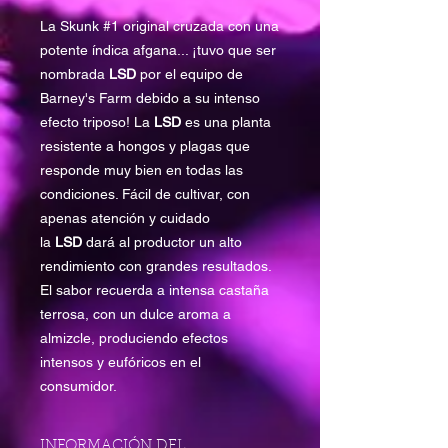
La Skunk #1 original cruzada con una
potente índica afgana... ¡tuvo que ser
nombrada
LSD
por el equipo de
Barney's Farm debido a su intenso
efecto triposo! La
LSD
es una planta
resistente a hongos y plagas que
responde muy bien en todas las
condiciones. Fácil de cultivar, con
apenas atención y cuidado
la
LSD
dará al productor un alto
rendimiento con grandes resultados.
El sabor recuerda a intensa castaña
terrosa, con un dulce aroma a
almizcle, produciendo efectos
intensos y eufóricos en el
consumidor.
INFORMACIÓN DEL