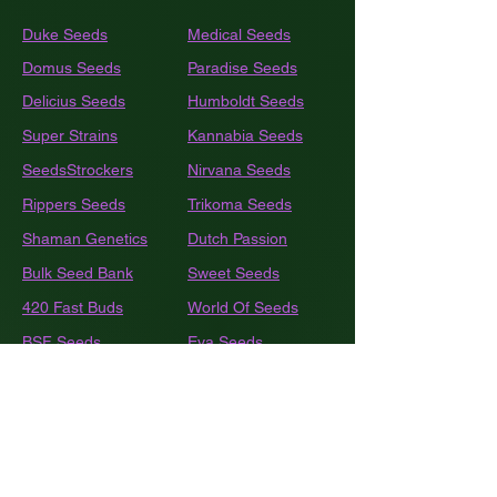
Duke Seeds
Medical Seeds
Domus Seeds
Paradise Seeds
Delicius Seeds
Humboldt
Seeds
Super Strains
Kannabia Seeds
SeedsStrockers
Nirvana Seeds
Rippers Seeds
Trikoma Seeds
Shaman Genetics
Dutch Passion
Bulk
Seed Bank
Sweet Seeds
420 Fast Buds
World Of Seeds
BSF Seeds
Eva Seeds
GEA Seeds
Black Tuna
Royal Queen Seeds
Barneys Farm
French Touch Seeds
Pyramide Seeds
Ace Seeds
The Kush Brothers