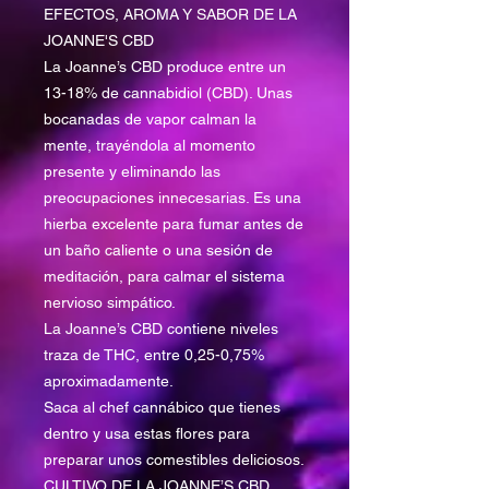
EFECTOS, AROMA Y SABOR DE LA
JOANNE'S CBD
La Joanne’s CBD produce entre un
13-18% de cannabidiol (CBD). Unas
bocanadas de vapor calman la
mente, trayéndola al momento
presente y eliminando las
preocupaciones innecesarias. Es una
hierba excelente para fumar antes de
un baño caliente o una sesión de
meditación, para calmar el sistema
nervioso simpático.
La Joanne’s CBD contiene niveles
traza de THC, entre 0,25-0,75%
aproximadamente.
Saca al chef cannábico que tienes
dentro y usa estas flores para
preparar unos comestibles deliciosos.
CULTIVO DE LA JOANNE’S CBD