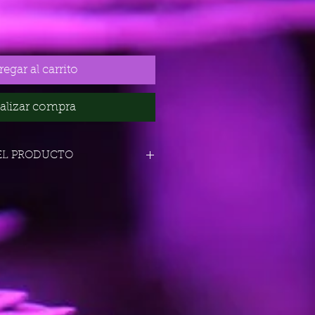
egar al carrito
alizar compra
EL PRODUCTO
na x Maple Leaf