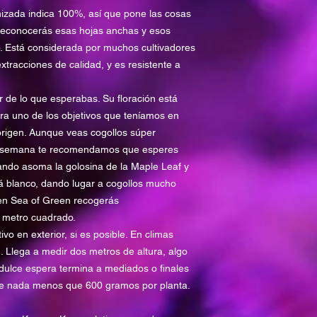
izada indica 100%, así que pone las cosas
reconocerás esas hojas anchas y esos
o. Está considerada por muchos cultivadores
tracciones de calidad, y es resistente a
r de lo que esperabas. Su floración está
a uno de los objetivos que teníamos en
origen. Aunque veas cogollos súper
ta semana te recomendamos que esperes
ando asoma la golosina de la Maple Leaf y
á blanco, dando lugar a cogollos mucho
en Sea of Green recogerás
 metro cuadrado.
 en exterior, si es posible. En climas
. Llega a medir dos metros de altura, algo
 dulce espera termina a mediados o finales
e nada menos que 600 gramos por planta.