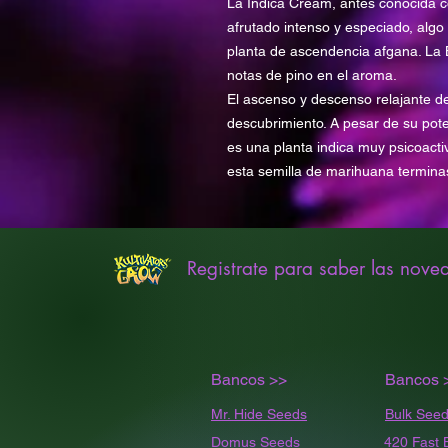
La Indica Cream, antes conocida 
afrutado intenso y especiado, algo
planta de ascendencia afgana. La 
notas de pino en el aroma.
El ascenso y descenso relajante d
descubrimiento. A pesar de su po
es una planta indica muy psicoactiv
esta semilla de marihuana terminas
Registrate para saber las nove
Bancos >>
Bancos 
Mr. Hide Seeds
Bulk
Seed
Domus Seeds
420 Fast 