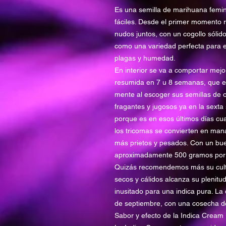
Es una semilla de marihuana femin
fáciles. Desde el primer momento 
nudos juntos, con un cogollo sólid
como una variedad perfecta para ex
plagas y humedad.
En interior se va a comportar mejo
resumida en 7 u 8 semanas, que er
mente al escoger sus semillas de 
fragantes y jugosos ya en la sex
porque es en esos últimos días cu
los tricomas se convierten en man
más prietos y pesados. Con un bu
aproximadamente 500 gramos por
Quizás recomendemos más su cultivo
secos y cálidos alcanza su plenitud
inusitado para una indica pura. La
de septiembre, con una cosecha d
Sabor y efecto de la Indica Cream