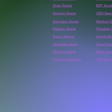
Duke Seeds
BSF Seed
Nirvana Seeds
GEA See
Kannabia Seeds
Medical 
Delicius Seeds
Paradise
Super Strains
Humbold
SeedsStrockers
Royal Qu
Rippers Seeds
Black Tun
Shaman Genetics
The Kush 