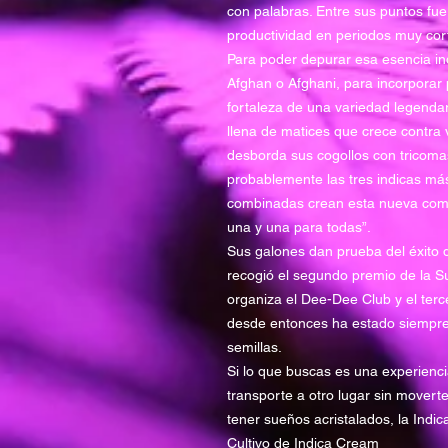
con palabras. Entre sus puntos fuer
productividad en periodos muy cor
Para poder depurar esa esencia in
Afghan o Afghani, para incorporar p
fortaleza de una variedad legendari
llena de matices que crece contra 
desborda sus cogollos con tricomas
probablemente las tres indicas má
combinadas crean esta nueva comp
una y una para todas”.
Sus galones dan prueba del éxito 
recogió el segundo premio de la
organiza el Dee-Dee Club y el ter
desde entonces ha estado siempre
semillas.
Si lo que buscas es una experiencia
transporte a otro lugar sin moverte
tener sueños acristalados, la Indic
Cultivo de Indica Cream