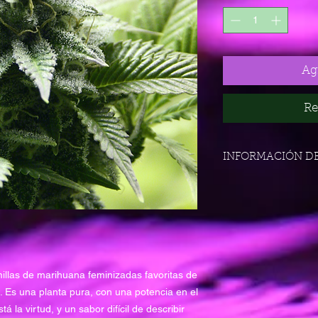
Agr
Re
INFORMACIÓN D
Tipo de semilla:
Feminizada
Genética:
Afghan x Black Domi
Especie:
Índica Pura
CBD:
illas de marihuana feminizadas favoritas de
<0,5 %
a. Es una planta pura, con una potencia en el
THC:
 la virtud, y un sabor difícil de describir