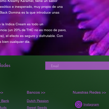
como Kreamy Karamel, tiene un sabor
 exótico e inesperado, muy propio de una
Black Domina es la que introduce unas
e la Indica Cream es todo un
tencia (un 20% de THC no es moco de pavo,
a), el efecto es seguro y disfrutable. Con
 bien cualquier día.
dades
>>
Bancos >>
Nuestras Redes >>
 Bank
Dutch Passion
Instagram
Buds
Sweet Seeds