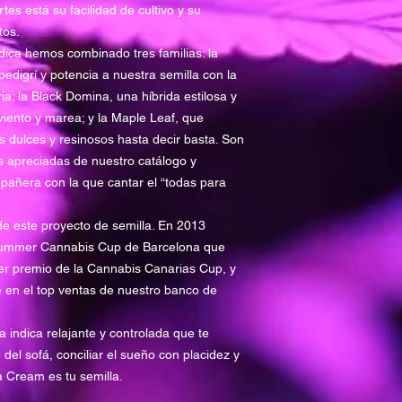
15,7 %
tes está su facilidad de cultivo y su
tos.
INTERIOR
dica hemos combinado tres familias: la
Ciclo floración:
edigrí y potencia a nuestra semilla con la
50-55 días
Producción:
a; la Black Domina, una híbrida estilosa y
Media
viento y marea; y la Maple Leaf, que
EXTERIOR
 dulces y resinosos hasta decir basta. Son
Cosecha:
s apreciadas de nuestro catálogo y
Finales septiembre
añera con la que cantar el “todas para
Altura media:
200 cm
de este proyecto de semilla. En 2013
Producción:
Alta
 Summer Cannabis Cup de Barcelona que
cer premio de la Cannabis Canarias Cup, y
 en el top ventas de nuestro banco de
 indica relajante y controlada que te
 del sofá, conciliar el sueño con placidez y
a Cream es tu semilla.