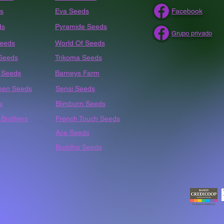
s
Eva Seeds
Facebook
ds
Pyramide Seeds
Grupo privado
Seeds
World Of Seeds
 Seeds
Trikoma Seeds
t
Seeds
Barneys Farm
een Seeds
Sensi Seeds
a
Blimburn Seeds
Brothers
French Touch Seeds
Ace Seeds
Buddha Seeds