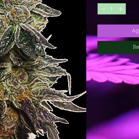
Agr
Re