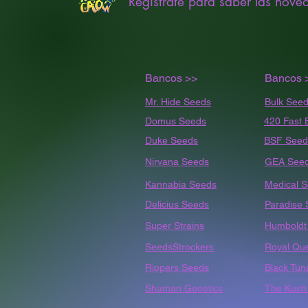
Registrate para saber las nove
Bancos >>
Bancos 
Mr. Hide Seeds
Bulk
Seed
Domus Seeds
420 Fast 
Duke Seeds
BSF Seed
Nirvana Seeds
GEA See
Kannabia Seeds
Medical 
Delicius Seeds
Paradise
Super Strains
Humbold
SeedsStrockers
Royal Qu
Rippers Seeds
Black Tun
Shaman Genetics
The Kush 