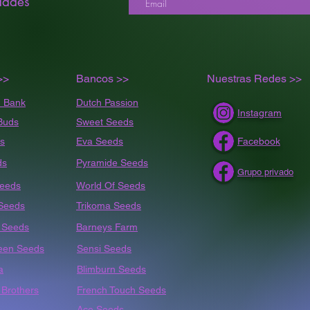
dades
>>
Bancos >>
Nuestras Redes >>
 Bank
Dutch Passion
Instagram
Buds
Sweet Seeds
s
Eva Seeds
Facebook
ds
Pyramide Seeds
Grupo privado
Seeds
World Of Seeds
 Seeds
Trikoma Seeds
t
Seeds
Barneys Farm
een Seeds
Sensi Seeds
a
Blimburn Seeds
Brothers
French Touch Seeds
Ace Seeds