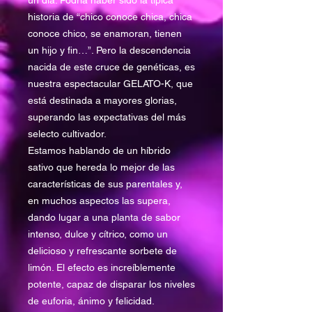
un día. Podría haber sido la típica
historia de “chico conoce chica, chica
conoce chico, se enamoran, tienen
un hijo y fin…”. Pero la descendencia
nacida de este cruce de genéticas, es
nuestra espectacular GELATO-K, que
está destinada a mayores glorias,
superando las expectativas del más
selecto cultivador.
Estamos hablando de un híbrido
sativo que hereda lo mejor de las
características de sus parentales y,
en muchos aspectos las supera,
dando lugar a una planta de sabor
intenso, dulce y cítrico, como un
delicioso y refrescante sorbete de
limón. El efecto es increíblemente
potente, capaz de disparar los niveles
de euforia, ánimo y felicidad.