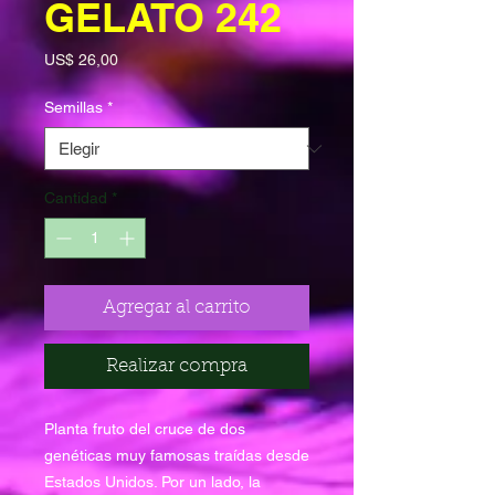
GELATO 242
Precio
US$ 26,00
Semillas
*
Cantidad
*
Agregar al carrito
Realizar compra
Planta fruto del cruce de dos
genéticas muy famosas traídas desde
Estados Unidos. Por un lado, la