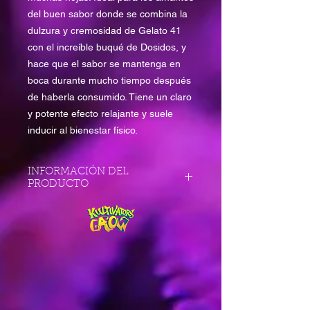
del buen sabor donde se combina la
dulzura y cremosidad de Gelato 41
con el increíble buqué de Dosidos, y
hace que el sabor se mantenga en
boca durante mucho tiempo después
de haberla consumido. Tiene un claro
y potente efecto relajante y suele
inducir al bienestar físico.
INFORMACIÓN DEL
PRODUCTO
· Genotipo: Gelato 41 x Dosidos
· 60% Indica 40% Sativa
· Tipología: THC Feminizada
· THC: alto - CBD: bajo
---------- ----------
· Período vegetativo en interior: 3-4