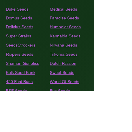
Duke Seeds
Medical Seeds
Domus Seeds
Paradise Seeds
Delicius Seeds
Humboldt
Seeds
Super Strains
Kannabia Seeds
SeedsStrockers
Nirvana Seeds
Rippers Seeds
Trikoma Seeds
Shaman Genetics
Dutch Passion
Bulk
Seed Bank
Sweet Seeds
420 Fast Buds
World Of Seeds
BSF Seeds
Eva Seeds
GEA Seeds
Black Tuna
Royal Queen Seeds
Barneys Farm
French Touch Seeds
Pyramide Seeds
Ace Seeds
The Kush Brothers