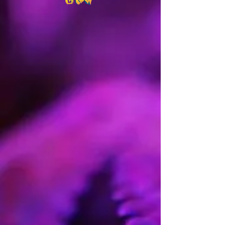
Variedad
premiada.
Regulares y
feminizadas.
Indica:
70%.
/
Sativa:
30%.
Genética:
OGKB x
GSC x FaceOF.
Cosecha Interior:
8-9
semanas.
Cosecha
Exterior:
Finales de
Septiembre.
Hemisferio
sur:
Finales de Abril.