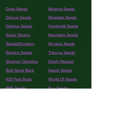
Duke Seeds
Medical Seeds
Domus Seeds
Paradise Seeds
Delicius Seeds
Humboldt
Seeds
Super Strains
Kannabia Seeds
SeedsStrockers
Nirvana Seeds
Rippers Seeds
Trikoma Seeds
Shaman Genetics
Dutch Passion
Bulk
Seed Bank
Sweet Seeds
420 Fast Buds
World Of Seeds
BSF Seeds
Eva Seeds
GEA Seeds
Black Tuna
Royal Queen Seeds
Barneys Farm
French Touch Seeds
Pyramide Seeds
Ace Seeds
The Kush Brothers