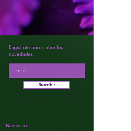
Producción
Interior:
300-
350gr.|m2.
Producción
Exterior:
500gr.|planta.
Registrate para saber las
novedades
Suscribir
Bancos >>