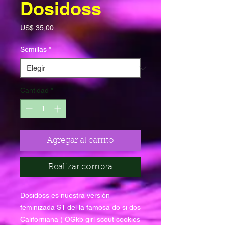
Dosidoss
Precio
US$ 35,00
Semillas
*
Cantidad
*
Agregar al carrito
Realizar compra
Dosidoss es nuestra versión
feminizada S1 del la famosa do si dos
Californiana ( OGkb girl scout cookies