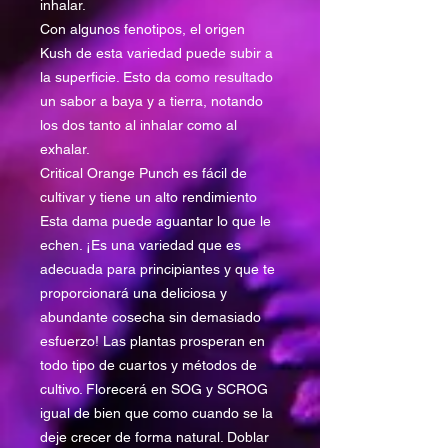
inhalar.
Con algunos fenotipos, el origen
Kush de esta variedad puede subir a
la superficie. Esto da como resultado
un sabor a baya y a tierra, notando
los dos tanto al inhalar como al
exhalar.
Critical Orange Punch es fácil de
cultivar y tiene un alto rendimiento
Esta dama puede aguantar lo que le
echen. ¡Es una variedad que es
adecuada para principiantes y que te
proporcionará una deliciosa y
abundante cosecha sin demasiado
esfuerzo! Las plantas prosperan en
todo tipo de cuartos y métodos de
cultivo. Florecerá en SOG y SCROG
igual de bien que como cuando se la
deje crecer de forma natural. Doblar