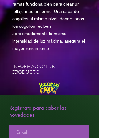
ramas funciona bien para crear un
follaje más uniforme. Una capa de
cogollos al mismo nivel, donde todos
los cogollos reciben
aproximadamente la misma
intensidad de luz máxima, asegura el
mayor rendimiento.
INFORMACIÓN DEL
PRODUCTO
XXL
8 Semanas
Híbrida
Orange Family
Registrate para saber las
Ganador de premio
novedades
Alto