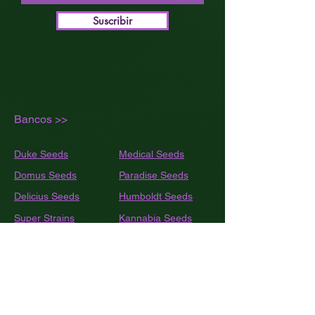
Suscribir
Bancos >>
Duke Seeds
Medical Seeds
Domus Seeds
Paradise Seeds
Delicius Seeds
Humboldt
Seeds
Super Strains
Kannabia Seeds
SeedsStrockers
Nirvana Seeds
Rippers Seeds
Trikoma Seeds
Shaman Genetics
Dutch Passion
Bulk
Seed Bank
Sweet Seeds