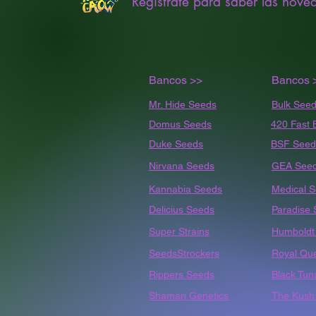
Registrate para saber las nove
Bancos >>
Bancos 
Mr. Hide Seeds
Bulk
Seed
Domus Seeds
420 Fast 
Duke Seeds
BSF Seed
Nirvana Seeds
GEA See
Kannabia Seeds
Medical 
Delicius Seeds
Paradise
Super Strains
Humbold
SeedsStrockers
Royal Qu
Rippers Seeds
Black Tun
Shaman Genetics
The Kush 