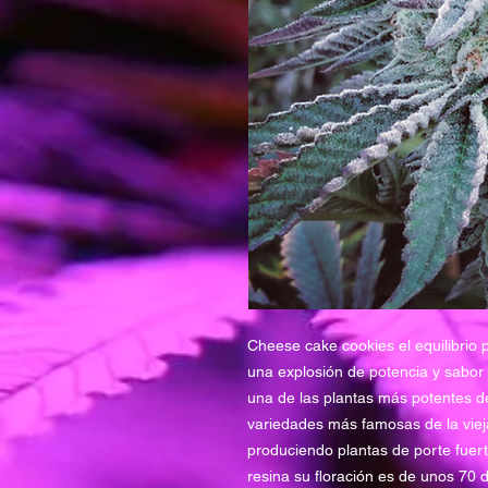
Cheese cake cookies el equilibrio p
una explosión de potencia y sabor 
una de las plantas más potentes d
variedades más famosas de la vie
produciendo plantas de porte fuer
resina su floración es de unos 70 d