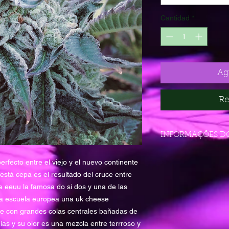
Cantidad
*
Agr
Re
INFORMAÇÕES D
erfecto entre el viejo y el nuevo continente
Variedad premiada
está cepa es el resultado del cruce entre
e eeuu la famosa do si dos y una de las
ja escuela europea una uk cheese
te con grandes colas centrales bañadas de
ías y su olor es una mezcla entre terrroso y