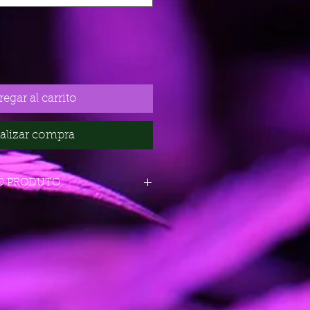
egar al carrito
alizar compra
O PRODUTO
.
Regulares y
feminizadas.
Indica:
60%.