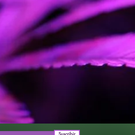
/
Sativa:
40%.
Genética:
Dosidoss x
UK Cheese.
Cosecha Interior:
8-9
semanas.
Cosecha
Exterior:
Principios de
Octubre.
Hemisferio
sur:
Principios de Mayo.
Producción
Interior:
500gr.|m2.
Producción
Exterior:
700gr.|planta.
Suscribir