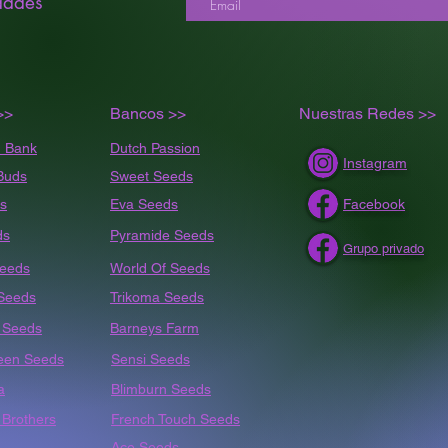
dades
>>
Bancos >>
Nuestras Redes >>
 Bank
Dutch Passion
Instagram
Buds
Sweet Seeds
s
Eva Seeds
Facebook
ds
Pyramide Seeds
Grupo privado
Seeds
World Of Seeds
 Seeds
Trikoma Seeds
t
Seeds
Barneys Farm
een Seeds
Sensi Seeds
a
Blimburn Seeds
Brothers
French Touch Seeds
Ace Seeds