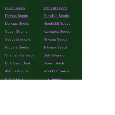
Duke Seeds
Medical Seeds
Domus Seeds
Paradise Seeds
Delicius Seeds
Humboldt
Seeds
Super Strains
Kannabia Seeds
SeedsStrockers
Nirvana Seeds
Rippers Seeds
Trikoma Seeds
Shaman Genetics
Dutch Passion
Bulk
Seed Bank
Sweet Seeds
420 Fast Buds
World Of Seeds
BSF Seeds
Eva Seeds
GEA Seeds
Black Tuna
Royal Queen Seeds
Barneys Farm
French Touch Seeds
Pyramide Seeds
Ace Seeds
The Kush Brothers