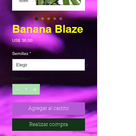
Banana Blaze
Precio
US$ 38,00
Semillas
*
Cantidad
*
Agregar al carrito
Realizar compra