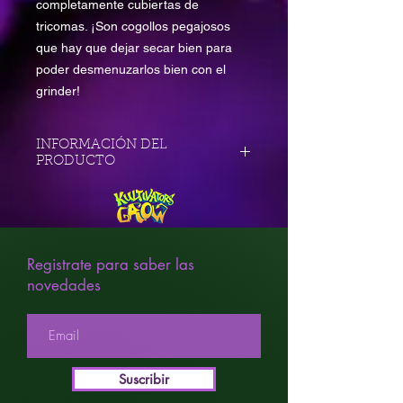
completamente cubiertas de
tricomas. ¡Son cogollos pegajosos
que hay que dejar secar bien para
poder desmenuzarlos bien con el
grinder!
INFORMACIÓN DEL
PRODUCTO
XL
Sativa
Classics
Interior
Registrate para saber las
Exterior
novedades
Muy alto
12 Semanas
Suscribir