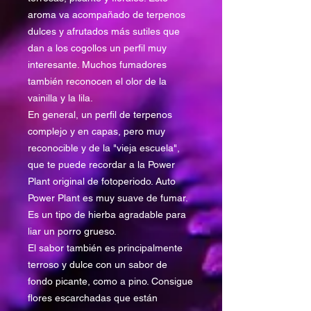
aroma va acompañado de terpenos
dulces y afrutados más sutiles que
dan a los cogollos un perfil muy
interesante. Muchos fumadores
también reconocen el olor de la
vainilla y la lila.
En general, un perfil de terpenos
complejo y en capas, pero muy
reconocible y de la "vieja escuela",
que te puede recordar a la Power
Plant original de fotoperiodo. Auto
Power Plant es muy suave de fumar.
Es un tipo de hierba agradable para
liar un porro grueso.
El sabor también es principalmente
terroso y dulce con un sabor de
fondo picante, como a pino. Consigue
flores escarchadas que están