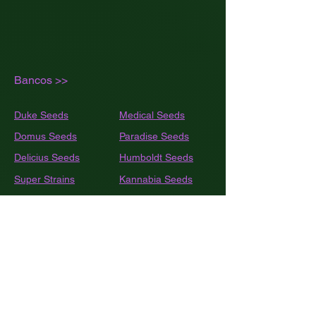
Bancos >>
Duke Seeds
Medical Seeds
Domus Seeds
Paradise Seeds
Delicius Seeds
Humboldt
Seeds
Super Strains
Kannabia Seeds
SeedsStrockers
Nirvana Seeds
Rippers Seeds
Trikoma Seeds
Shaman Genetics
Dutch Passion
Bulk
Seed Bank
Sweet Seeds
420 Fast Buds
World Of Seeds
BSF Seeds
Eva Seeds