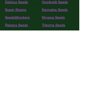
Delicius Seeds
Humboldt
Seeds
Super Strains
Kannabia Seeds
SeedsStrockers
Nirvana Seeds
Rippers Seeds
Trikoma Seeds
Shaman Genetics
Dutch Passion
Bulk
Seed Bank
Sweet Seeds
420 Fast Buds
World Of Seeds
BSF Seeds
Eva Seeds
GEA Seeds
Black Tuna
Royal Queen Seeds
Barneys Farm
French Touch Seeds
Pyramide Seeds
Ace Seeds
The Kush Brothers
Buddha Seeds
Sensi Seeds