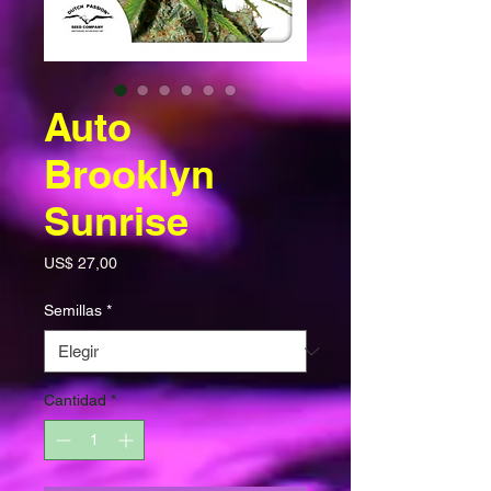
Auto
Brooklyn
Sunrise
Precio
US$ 27,00
Semillas
*
Cantidad
*