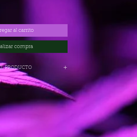
egar al carrito
alizar compra
EL PRODUCTO
Haze x Kali Mist
inizada
D: muy bajo
en interior: 1-2 semanas
n interior: 13-15 semanas
ior/m²: unos 500 gr