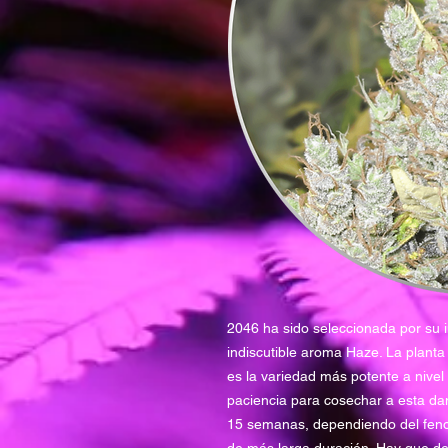
2046 ha sido seleccionada por su i
indiscutible aroma Haze. La planta
es la variedad más potente a nivel
paciencia para cosechar a esta da
15 semanas, dependiendo del fenoti