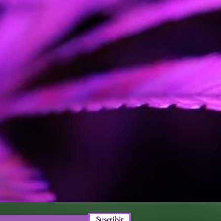
2,5-3 metros
:
inales de noviembre
ales de mayo
ior/planta: 500-700 gr
Suscribir