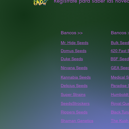
Registrate para saber las nove
Bancos >>
Bancos 
Mr. Hide Seeds
Bulk
Seed
Domus Seeds
420 Fast 
Duke Seeds
BSF Seed
Nirvana Seeds
GEA See
Kannabia Seeds
Medical 
Delicius Seeds
Paradise
Super Strains
Humbold
SeedsStrockers
Royal Qu
Rippers Seeds
Black Tun
Shaman Genetics
The Kush 