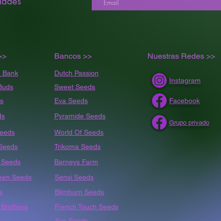
dades
>>
Bancos >>
Nuestras Redes >>
 Bank
Dutch Passion
Instagram
Buds
Sweet Seeds
s
Eva Seeds
Facebook
ds
Pyramide Seeds
Grupo privado
Seeds
World Of Seeds
 Seeds
Trikoma Seeds
t
Seeds
Barneys Farm
een Seeds
Sensi Seeds
a
Blimburn Seeds
Brothers
French Touch Seeds
Ace Seeds