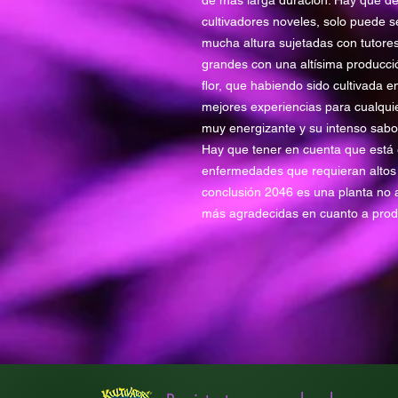
de más larga duración. Hay que deci
cultivadores noveles, solo puede se
mucha altura sujetadas con tutores
grandes con una altísima producció
flor, que habiendo sido cultivada 
mejores experiencias para cualquie
muy energizante y su intenso sabor
Hay que tener en cuenta que est
enfermedades que requieran altos
conclusión 2046 es una planta no a
más agradecidas en cuanto a prod