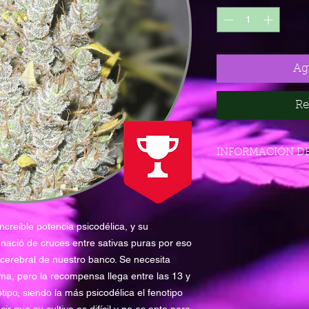
Agr
Re
INFORMACIÓN D
· Genotipo: Neville's 
· 100% Sativa
· Tipología: THC Fem
· THC: muy alto - CB
ncreíble potencia psicodélica, y su
 nació de cruces entre sativas puras por eso
---------- ----------
 cerebral de nuestro banco. Se necesita
· Período vegetativo 
ma, pero la recompensa llega entre las 13 y
· Período floración e
po, siendo la más psicodélica el fenotipo
· Producción en inter