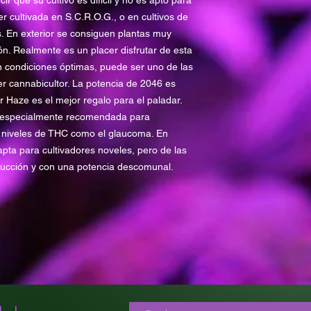
r que su cultivo es difícil y no es apto para
---------- ----------
r cultivada en S.C.R.O.G., o en cultivos de
· Altura en exterior: 
. En exterior se consiguen plantas muy
· Cosecha en exterior
n. Realmente es un placer disfrutar de esta
Hemisferio norte: f
en condiciones óptimas, puede ser uno de las
Hemisferio sur: fin
r cannabicultor. La potencia de 2046 es
· Producción en exter
 Haze es el mejor regalo para el paladar.
á especialmente recomendada para
 niveles de THC como el glaucoma. En
pta para cultivadores noveles, pero de las
ucción y con una potencia descomunal.