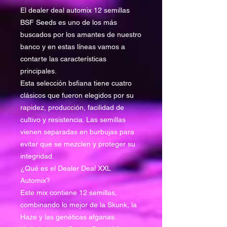
El dealer deal automix 12 semillas
BSF Seeds es uno de los más
buscados por los amantes de nuestro
banco y en estas líneas vamos a
contarte las características
principales.
Esta selección bsfiana tiene cuatro
clásicos que fueron elegidos por su
rapidez, producción, facilidad de
cultivo y resistencia. Las semillas
vienen separadas en burbujas para
evitar que se mezclen y proteger su
integridad.
¿Qué es el Dealer Deal XXL
Automix?
Este mix contiene 12 semillas,
combinando lo mejor de la Skunk, la
Haze y las genéticas afganas.